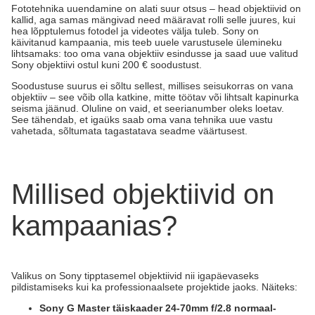
Fototehnika uuendamine on alati suur otsus – head objektiivid on
kallid, aga samas mängivad need määravat rolli selle juures, kui
hea lõpptulemus fotodel ja videotes välja tuleb. Sony on
käivitanud kampaania, mis teeb uuele varustusele ülemineku
lihtsamaks: too oma vana objektiiv esindusse ja saad uue valitud
Sony objektiivi ostul kuni 200 € soodustust.
Soodustuse suurus ei sõltu sellest, millises seisukorras on vana
objektiiv – see võib olla katkine, mitte töötav või lihtsalt kapinurka
seisma jäänud. Oluline on vaid, et seerianumber oleks loetav.
See tähendab, et igaüks saab oma vana tehnika uue vastu
vahetada, sõltumata tagastatava seadme väärtusest.
Millised objektiivid on
kampaanias?
Valikus on Sony tipptasemel objektiivid nii igapäevaseks
pildistamiseks kui ka professionaalsete projektide jaoks. Näiteks:
Sony G Master täiskaader 24-70mm f/2.8 normaal-