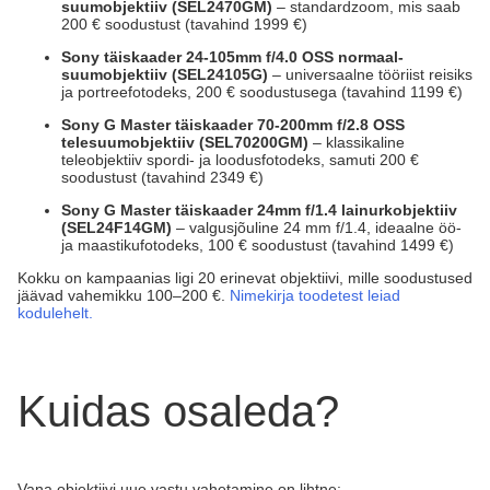
suumobjektiiv (SEL2470GM)
– standardzoom, mis saab
200 € soodustust (tavahind 1999 €)
Sony täiskaader 24-105mm f/4.0 OSS normaal-
suumobjektiiv (SEL24105G)
– universaalne tööriist reisiks
ja portreefotodeks, 200 € soodustusega (tavahind 1199 €)
Sony G Master täiskaader 70-200mm f/2.8 OSS
telesuumobjektiiv (SEL70200GM)
– klassikaline
teleobjektiiv spordi- ja loodusfotodeks, samuti 200 €
soodustust (tavahind 2349 €)
Sony G Master täiskaader 24mm f/1.4 lainurkobjektiiv
(SEL24F14GM)
– valgusjõuline 24 mm f/1.4, ideaalne öö-
ja maastikufotodeks, 100 € soodustust (tavahind 1499 €)
Kokku on kampaanias ligi 20 erinevat objektiivi, mille soodustused
jäävad vahemikku 100–200 €.
Nimekirja toodetest leiad
kodulehelt.
Kuidas osaleda?
Vana objektiivi uue vastu vahetamine on lihtne: