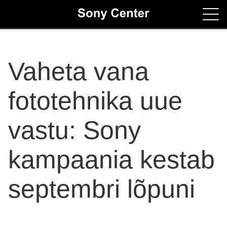
Home
Vaheta vana
Contacts
fototehnika uue
vastu: Sony
kampaania kestab
septembri lõpuni