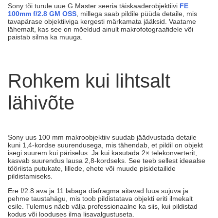
Sony tõi turule uue G Master seeria täiskaaderobjektiivi
FE
100mm f/2.8 GM OSS
, millega saab pildile püüda detaile, mis
tavapärase objektiiviga kergesti märkamata jääksid. Vaatame
lähemalt, kas see on mõeldud ainult makrofotograafidele või
paistab silma ka muuga.
Rohkem kui lihtsalt
lähivõte
Sony uus 100 mm makroobjektiiv suudab jäädvustada detaile
kuni 1,4-kordse suurendusega, mis tähendab, et pildil on objekt
isegi suurem kui päriselus. Ja kui kasutada 2× telekonverterit,
kasvab suurendus lausa 2,8-kordseks. See teeb sellest ideaalse
tööriista putukate, lillede, ehete või muude pisidetailide
pildistamiseks.
Ere f/2.8 ava ja 11 labaga diafragma aitavad luua sujuva ja
pehme taustahägu, mis toob pildistatava objekti eriti ilmekalt
esile. Tulemus näeb välja professionaalne ka siis, kui pildistad
kodus või looduses ilma lisavalgustuseta.