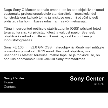
Nagu Sony G Master seeriale omane, on ka see objektiiv ehitatud
vastamaks professionaalsetele standarditele. Ilmastikukindel
konstruktsioon kaitseb tolmu ja niiskuse eest, nii et võid julgelt
pildistada ka hommikuses udus, rannas või metsarajal.
Tänu integreeritud optilisele stabilisaatorile (OSS) püsivad fotod
teravad ka siis, kui pildistad käest ja valgust napib. See teeb
objektiivi kasulikuks mitte ainult makro-, vaid ka portree- ja
loodusfotograafias.
Sony FE 100mm f/2.8 GM OSS makroobjektiiv jõuab meil müügile
novembris ja maksab 1619 eurot. Kui otsid objektiivi, mis
ühendab G Masteri teravuse, makro täpsuse ja töökindluse, on
see üks põnevamaid uusi valikuid Sony fotomaailmas.
Sony Center
Home
©2026
Contact