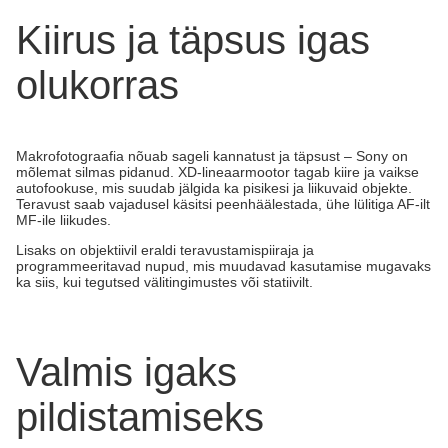
Kiirus ja täpsus igas
olukorras
Makrofotograafia nõuab sageli kannatust ja täpsust – Sony on
mõlemat silmas pidanud. XD-lineaarmootor tagab kiire ja vaikse
autofookuse, mis suudab jälgida ka pisikesi ja liikuvaid objekte.
Teravust saab vajadusel käsitsi peenhäälestada, ühe lülitiga AF-ilt
MF-ile liikudes.
Lisaks on objektiivil eraldi teravustamispiiraja ja
programmeeritavad nupud, mis muudavad kasutamise mugavaks
ka siis, kui tegutsed välitingimustes või statiivilt.
Valmis igaks
pildistamiseks