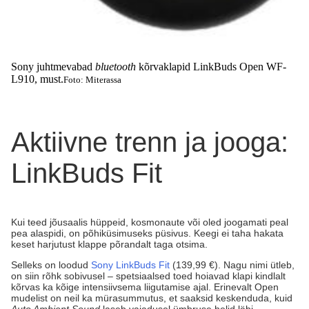
Sony juhtmevabad
bluetooth
kõrvaklapid LinkBuds Open WF-
L910, must.
Foto: Miterassa
Aktiivne trenn ja jooga:
LinkBuds Fit
Kui teed jõusaalis hüppeid, kosmonaute või oled joogamati peal
pea alaspidi, on põhiküsimuseks püsivus. Keegi ei taha hakata
keset harjutust klappe põrandalt taga otsima.
Selleks on loodud
Sony LinkBuds Fit
(139,99 €). Nagu nimi ütleb,
on siin rõhk sobivusel – spetsiaalsed toed hoiavad klapi kindlalt
kõrvas ka kõige intensiivsema liigutamise ajal. Erinevalt Open
mudelist on neil ka mürasummutus, et saaksid keskenduda, kuid