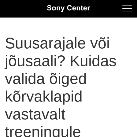
Home
Suusarajale või
Contacts
jõusaali? Kuidas
valida õiged
kõrvaklapid
vastavalt
treeningule