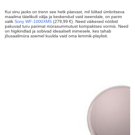
Kui sinu jaoks on trenn see hetk päevast, mil lülitad ümbritseva
maailma täielikult välja ja keskendud vaid iseendale, on parim
valik
Sony WF-1000XM5
(279,99 €). Need väikesed nööbid
pakuvad turu parimat mürasummutust kompaktses vormis. Need
on higikindlad ja sobivad ideaalselt inimesele, kes tahab
jõusaalimüra asemel kuulda vaid oma lemmik-playlisti.