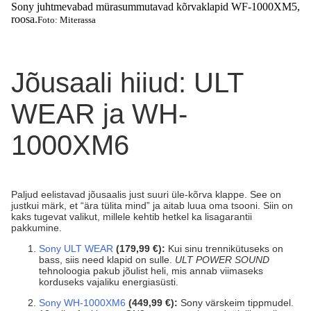
Sony juhtmevabad mürasummutavad kõrvaklapid WF-1000XM5,
roosa.
Foto: Miterassa
Jõusaali hiiud: ULT
WEAR ja WH-
1000XM6
Paljud eelistavad jõusaalis just suuri üle-kõrva klappe. See on
justkui märk, et “ära tülita mind” ja aitab luua oma tsooni. Siin on
kaks tugevat valikut, millele kehtib hetkel ka lisagarantii
pakkumine.
Sony ULT WEAR
(179,99 €):
Kui sinu trennikütuseks on
bass, siis need klapid on sulle.
ULT POWER SOUND
tehnoloogia pakub jõulist heli, mis annab viimaseks
korduseks vajaliku energiasüsti.
Sony WH-1000XM6
(449,99 €):
Sony värskeim tippmudel.