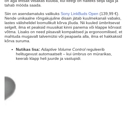
on aga lihtsalt viisakas kuulda, kui keegi on näiteks selja taga ja
tahab mööda saada.
Siin on asendamatuks valikuks
Sony LinkBuds Open
(139,99 €).
Nende unikaalne rõngakujuline disain jätab kuulmekanali vabaks,
lastes välishelidel loomulikult kõrva jõuda. Nii kuuled ümbritsevat
selgelt, ilma et peaksid muusikat kinni panema või klappe kõrvast
võtma. Lisaks on need piisavalt kompaktsed ja ergonoomilised, et
mahtuda mugavalt talvemütsi või peapaela alla, ilma et hakkaksid
kõrva suruma.
Nutikas lisa:
Adaptive Volume Control
reguleerib
helitugevust automaatselt – kui ümbrus on mürarikas,
keerab klapp heli juurde ja vastupidi.