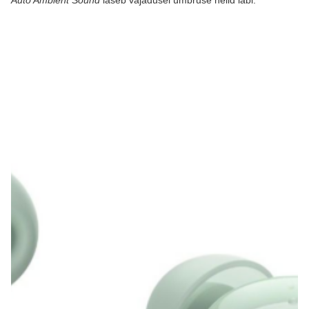
Auto Ambient Sound
laseb vajadusel ümbruse helid läbi.