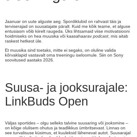
Jaanuar on uute alguste aeg. Spordiklubid on rahvast täis ja
terviserajad on suusatajate päralt. Kuid me kõik teame, et alguse
entusiasm võib kiirelt raugeda. Üks lihtsamaid viise motivatsiooni
hoidmiseks on hea muusika või kaasahaarav
podcast
, mis aitab
raskest hetkest üle.
Et muusika sind toetaks, mitte ei segaks, on oluline valida
kõrvaklapid vastavalt oma treeningu iseloomule. Siin on Sony
soovitused aastaks 2026.
Suusa- ja jooksurajale:
LinkBuds Open
Väljas sportides – olgu selleks talvine suusaring või jooksmine –
on kõige olulisem ohutus ja teadlikkus ümbritsevast. Linnas on
see turvalisuse küsimus, et kuuleksid lähenevat autot. Suusarajal