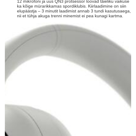
12 mikrofoni ja uus QN3 protsessor loovad täieliku vaikuse
ka kõige mürarikkamas spordiklubis. Kiirlaadimine on siin
elupäästja – 3 minutit laadimist annab 3 tundi kasutusaega,
nii et tühja akuga trenni minemist ei pea kunagi kartma.