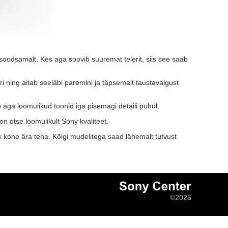
oodsamalt. Kes aga soovib suuremat telerit, siis see saab
ning aitab seeläbi paremini ja täpsemalt taustavalgust
aga loomulikud toonid iga pisemagi detaili puhul.
on otse loomulikult Sony kvaliteet.
 kohe ära teha. Kõigi mudelitega saad lähemalt tutvust
©2026