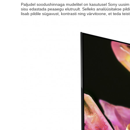
Paljudel soodushinnaga mudelitel on kasutusel Sony uusim 
sisu edastada peaaegu elutruult. Selleks analüüsitakse pildi
lisab pildile sügavust, kontrasti ning värvitoone, et teda teis