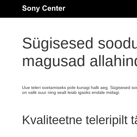
Sügisesed soodus
magusad allahin
Uue teleri soetamiseks pole kunagi halb aeg. Sügisesed s
on valik suur ning sealt leiab igaüks endale midagi.
Kvaliteetne teleripilt