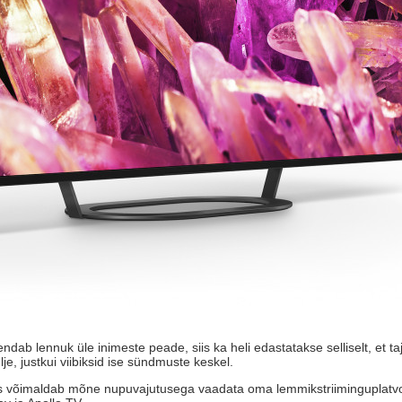
dab lennuk üle inimeste peade, siis ka heli edastatakse selliselt, et t
lje, justkui viibiksid ise sündmuste keskel.
mis võimaldab mõne nupuvajutusega vaadata oma lemmikstriiminguplatvorm