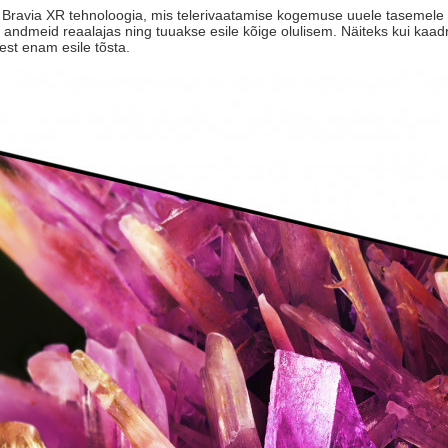
Bravia XR tehnoloogia, mis telerivaatamise kogemuse uuele tasemele vi
 andmeid reaalajas ning tuuakse esile kõige olulisem. Näiteks kui kaadr
test enam esile tõsta.