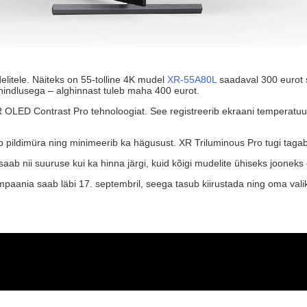
litele. Näiteks on 55-tolline 4K mudel
XR-55A80L
saadaval 300 eurot s
hindlusega – alghinnast tuleb maha 400 eurot.
ED Contrast Pro tehnoloogiat. See registreerib ekraani temperatuuri 
pildimüra ning minimeerib ka hägusust. XR Triluminous Pro tugi tagab 
saab nii suuruse kui ka hinna järgi, kuid kõigi mudelite ühiseks jooneks 
aania saab läbi 17. septembril, seega tasub kiirustada ning oma valik