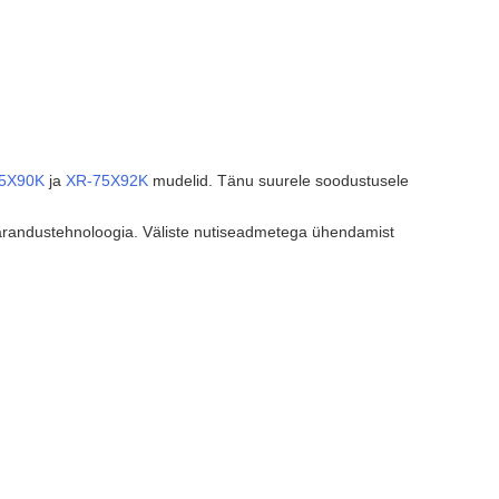
5X90K
ja
XR-75X92K
mudelid. Tänu suurele soodustusele
aparandustehnoloogia. Väliste nutiseadmetega ühendamist