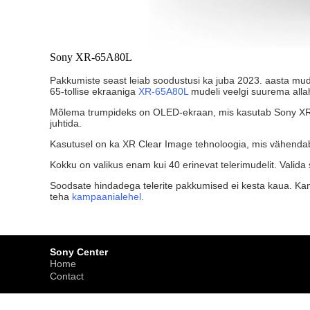
Sony XR-65A80L
Pakkumiste seast leiab soodustusi ka juba 2023. aasta mude
65-tollise ekraaniga
XR-65A80L
mudeli veelgi suurema alla
Mõlema trumpideks on OLED-ekraan, mis kasutab Sony XR OL
juhtida.
Kasutusel on ka XR Clear Image tehnoloogia, mis vähendab 
Kokku on valikus enam kui 40 erinevat telerimudelit. Valida 
Soodsate hindadega telerite pakkumised ei kesta kaua. Kamp
teha
kampaanialehel.
Sony Center
Home
Contact