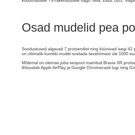
kodumaistele TV-rakendustele nagu Telia, Elisa, Go3, Viapla
Osad mudelid pea p
Soodustused algavad 7 protsendist ning küünivad isegi 42 
on võimalik kumbki mudel soetada tavahinnast üle 1000 eu
Mõlemal on olemas juba eespool mainitud Bravia XR protsess
lihtsustab Apple AirPlay ja Google Chromecasti tugi ning G