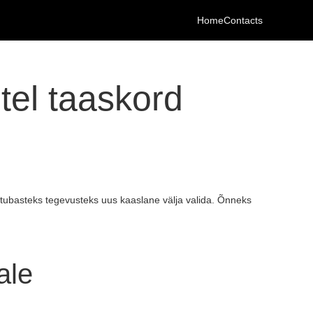
Home
Contacts
tel taaskord
ubasteks tegevusteks uus kaaslane välja valida. Õnneks
ale