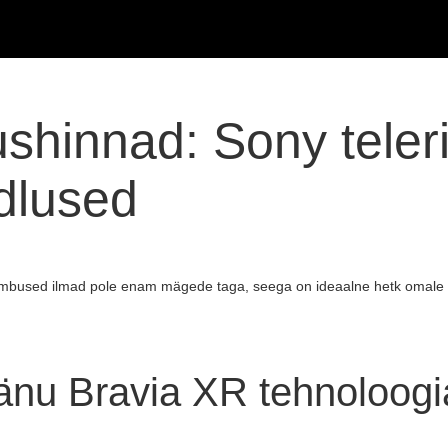
hinnad: Sony teleri
dlused
ombused ilmad pole enam mägede taga, seega on ideaalne hetk omale t
 tänu Bravia XR tehnoloogi