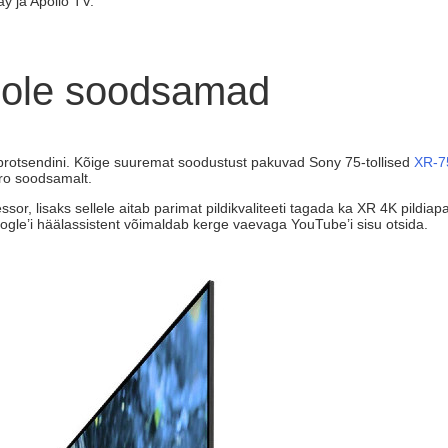
y ja Apollo TV.
oole soodsamad
protsendini. Kõige suuremat soodustust pakuvad Sony 75-tollised
XR-7
ro soodsamalt.
or, lisaks sellele aitab parimat pildikvaliteeti tagada ka XR 4K pildi
oogle’i häälassistent võimaldab kerge vaevaga YouTube’i sisu otsida.