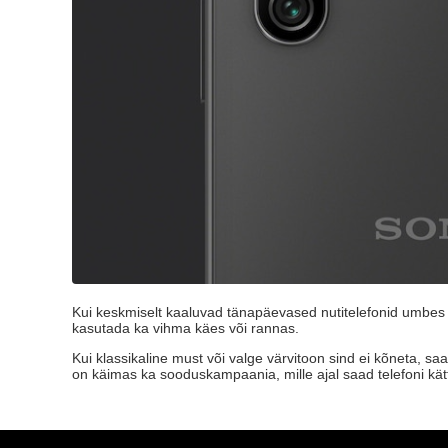
Kui keskmiselt kaaluvad tänapäevased nutitelefonid umbes 2
kasutada ka vihma käes või rannas.
Kui klassikaline must või valge värvitoon sind ei kõneta, s
on käimas ka sooduskampaania, mille ajal saad telefoni kätt