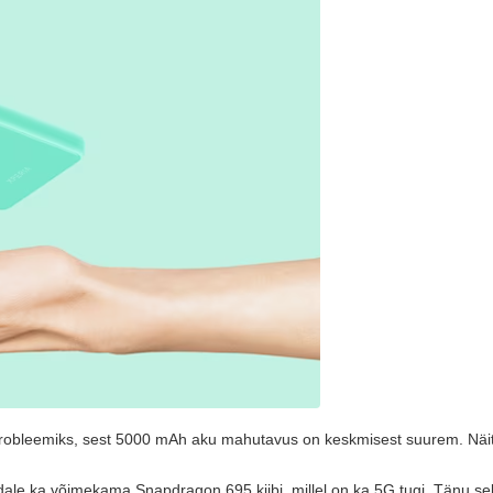
a probleemiks, sest 5000 mAh aku mahutavus on keskmisest suurem. Näi
 ka võimekama Snapdragon 695 kiibi, millel on ka 5G tugi. Tänu sellele 