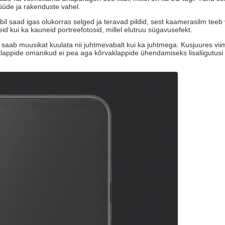
üüde ja rakenduste vahel.
bil saad igas olukorras selged ja teravad pildid, sest kaamerasilm teeb
id kui ka kauneid portreefotosid, millel elutruu sügavusefekt.
saab muusikat kuulata nii juhtmevabalt kui ka juhtmega. Kusjuures viim
lappide omanikud ei pea aga kõrvaklappide ühendamiseks lisaliigutusi