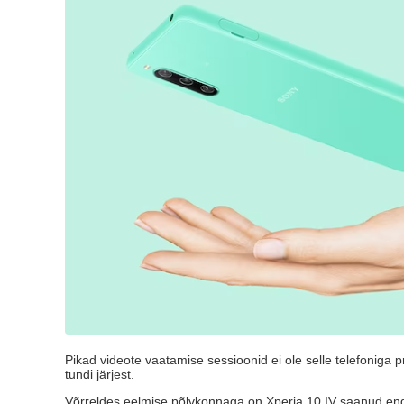
Pikad videote vaatamise sessioonid ei ole selle telefonig
tundi järjest.
Võrreldes eelmise põlvkonnaga on Xperia 10 IV saanud endale