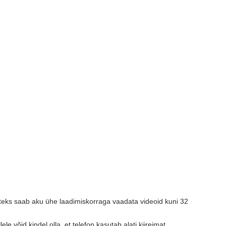
teks saab aku ühe laadimiskorraga vaadata videoid kuni 32
võid kindel olla, et telefon kasutab alati kiireimat