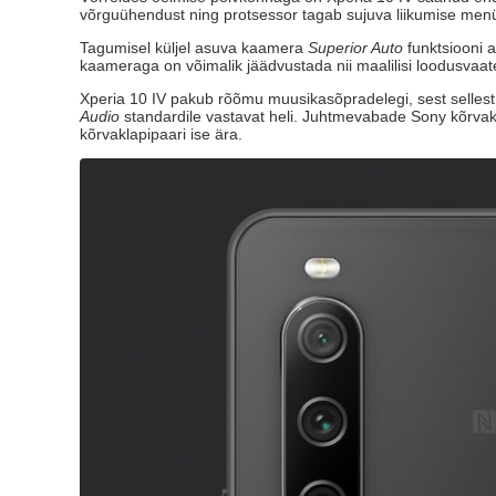
võrguühendust ning protsessor tagab sujuva liikumise men
Tagumisel küljel asuva kaamera
Superior Auto
funktsiooni a
kaameraga on võimalik jäädvustada nii maalilisi loodusvaate
Xperia 10 IV pakub rõõmu muusikasõpradelegi, sest sellest 
Audio
standardile vastavat heli. Juhtmevabade Sony kõrvak
kõrvaklapipaari ise ära.