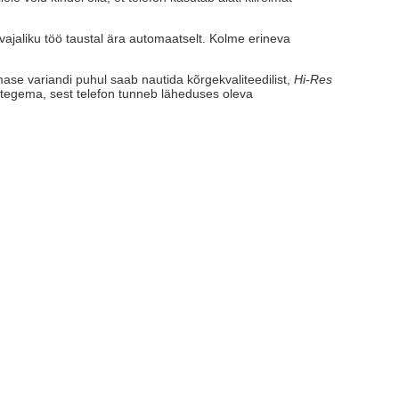
 vajaliku töö taustal ära automaatselt. Kolme erineva
ase variandi puhul saab nautida kõrgekvaliteedilist,
Hi-Res
 tegema, sest telefon tunneb läheduses oleva