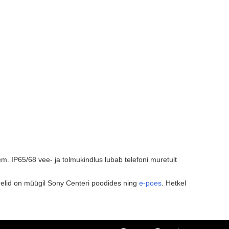
. IP65/68 vee- ja tolmukindlus lubab telefoni muretult
udelid on müügil Sony Centeri poodides ning
e-poes
. Hetkel