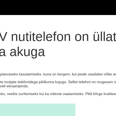
 nutitelefon on üllat
va akuga
päevaseks kasutamiseks, kuna on kergem, kui peale vaadates võiks ar
iste tootjate telefonidega piklikuma kujuga. Sellist telefoni on mugava
velt ekraanipinda.
seks, veebis surfamiseks kui ka videote vaatamiseks. Pildi kõrge kvalit