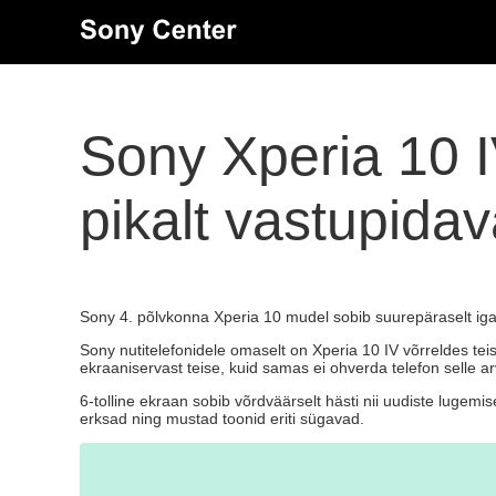
Sony Xperia 10 IV
pikalt vastupida
Sony 4. põlvkonna Xperia 10 mudel sobib suurepäraselt iga
Sony nutitelefonidele omaselt on Xperia 10 IV võrreldes te
ekraaniservast teise, kuid samas ei ohverda telefon selle ar
6-tolline ekraan sobib võrdväärselt hästi nii uudiste lugemi
erksad ning mustad toonid eriti sügavad.