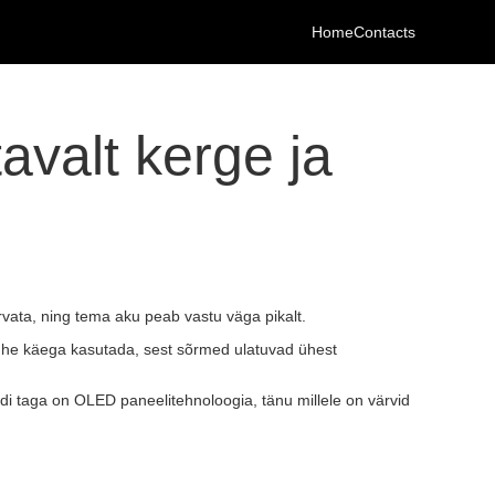
Home
Contacts
avalt kerge ja
vata, ning tema aku peab vastu väga pikalt.
m ühe käega kasutada, sest sõrmed ulatuvad ühest
eedi taga on OLED paneelitehnoloogia, tänu millele on värvid