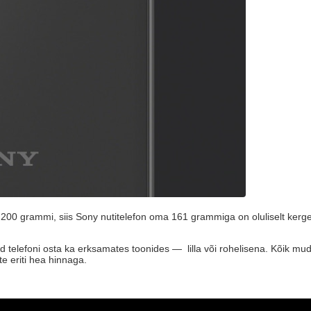
00 grammi, siis Sony nutitelefon oma 161 grammiga on oluliselt kergem
aad telefoni osta ka erksamates toonides — lilla või rohelisena. Kõik m
e eriti hea hinnaga.