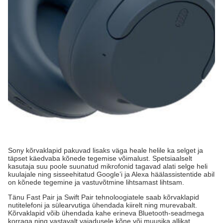
Sony kõrvaklapid pakuvad lisaks väga heale helile ka selget ja
täpset käedvaba kõnede tegemise võimalust. Spetsiaalselt
kasutaja suu poole suunatud mikrofonid tagavad alati selge heli
kuulajale ning sisseehitatud Google’i ja Alexa häälassistentide abil
on kõnede tegemine ja vastuvõtmine lihtsamast lihtsam.
Tänu Fast Pair ja Swift Pair tehnoloogiatele saab kõrvaklapid
nutitelefoni ja sülearvutiga ühendada kiirelt ning murevabalt.
Kõrvaklapid võib ühendada kahe erineva Bluetooth-seadmega
korraga ning vastavalt vajadusele kõne või muusika allikat