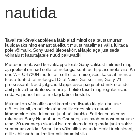
nautida
Tavaliste kõrvaklappidega jääb alati mingi osa taustamürast
kuuldavaks ning ennast täielikult muust maailmas välja lülitada
pole võimalik. Sony uued ülepeakõrvaklapid aga just seda
võimalust kasutajatele nüüd pakuvadki.
Mürasummutavaid kõrvaklappe leiab Sony valikust mitmeid ning
aja jooksul on nad selle tehnoloogia suutnud tipptasemele viia. Ka
uus WH-CH720N mudel on selle hea näide, sest kasutab nende
teada-tuntud tehnoloogiat Dual Noise Sensor ning Sony V1
protsessorit. Need jälgivad klappidesse paigutatud mikrofonide
abil pidevalt ümbritseva müra ja helide taset ning reguleerivad
seda vajadusel nii, et midagi läbi ei kostuks.
Muidugi on võimalik soovi korral seadistada klapid ohutuse
mõttes ka nii, et näiteks tänaval liigeldes oleks autode
lähenemine ning inimeste jutuhääl kuulda. Selleks on olemas
rakendus Sony Headphones Connect, kus saab mürasummutuse
taset 20 tasemega skaalal ise reguleerida ning enda jaoks sobiv
summutus valida. Samuti on võimalik kasutada eraldi funktsiooni,
mille abil saab tuulemüra miinimumini viia.