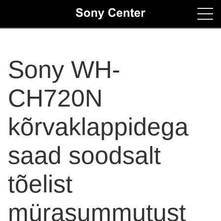
Home
Sony WH-
Contacts
CH720N
kõrvaklappidega
saad soodsalt
tõelist
mürasummutust