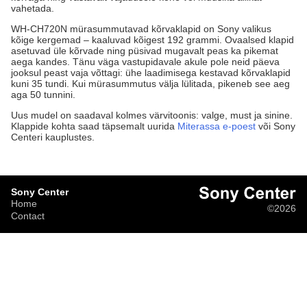
vahetada.
WH-CH720N mürasummutavad kõrvaklapid on Sony valikus
kõige kergemad – kaaluvad kõigest 192 grammi. Ovaalsed klapid
asetuvad üle kõrvade ning püsivad mugavalt peas ka pikemat
aega kandes. Tänu väga vastupidavale akule pole neid päeva
jooksul peast vaja võttagi: ühe laadimisega kestavad kõrvaklapid
kuni 35 tundi. Kui mürasummutus välja lülitada, pikeneb see aeg
aga 50 tunnini.
Uus mudel on saadaval kolmes värvitoonis: valge, must ja sinine.
Klappide kohta saad täpsemalt uurida
Miterassa e-poest
või Sony
Centeri kauplustes.
Sony Center
Home
©2026
Contact