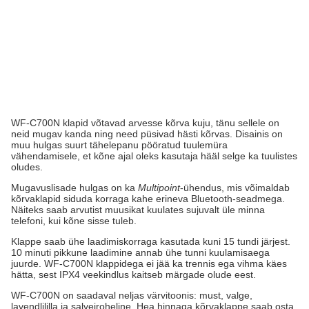
WF-C700N klapid võtavad arvesse kõrva kuju, tänu sellele on
neid mugav kanda ning need püsivad hästi kõrvas. Disainis on
muu hulgas suurt tähelepanu pööratud tuulemüra
vähendamisele, et kõne ajal oleks kasutaja hääl selge ka tuulistes
oludes.
Mugavuslisade hulgas on ka
Multipoint
-ühendus, mis võimaldab
kõrvaklapid siduda korraga kahe erineva Bluetooth-seadmega.
Näiteks saab arvutist muusikat kuulates sujuvalt üle minna
telefoni, kui kõne sisse tuleb.
Klappe saab ühe laadimiskorraga kasutada kuni 15 tundi järjest.
10 minuti pikkune laadimine annab ühe tunni kuulamisaega
juurde. WF-C700N klappidega ei jää ka trennis ega vihma käes
hätta, sest IPX4 veekindlus kaitseb märgade olude eest.
WF-C700N on saadaval neljas värvitoonis: must, valge,
lavendlililla ja salveiroheline. Hea hinnaga kõrvaklappe saab osta