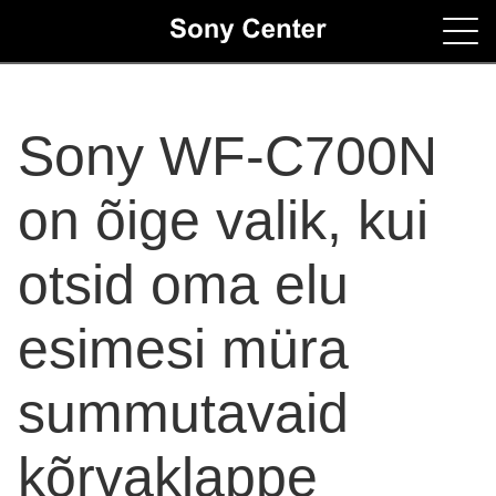
Home
Sony WF-C700N
Contacts
on õige valik, kui
otsid oma elu
esimesi müra
summutavaid
kõrvaklappe