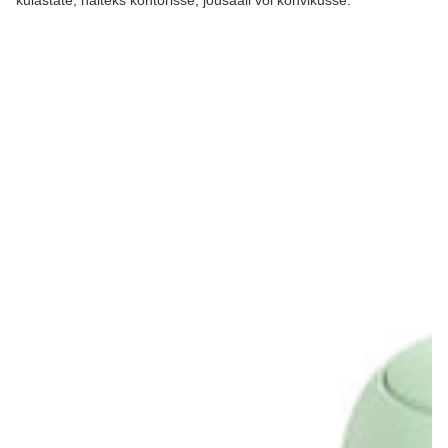
külastate, näiteks kontorisse, jõusaali või kohvikusse.