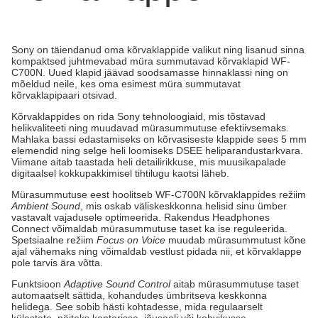
Sony on täiendanud oma kõrvaklappide valikut ning lisanud sinna
kompaktsed juhtmevabad müra summutavad kõrvaklapid WF-
C700N. Uued klapid jäävad soodsamasse hinnaklassi ning on
mõeldud neile, kes oma esimest müra summutavat
kõrvaklapipaari otsivad.
Kõrvaklappides on rida Sony tehnoloogiaid, mis tõstavad
helikvaliteeti ning muudavad mürasummutuse efektiivsemaks.
Mahlaka bassi edastamiseks on kõrvasiseste klappide sees 5 mm
elemendid ning selge heli loomiseks DSEE heliparandustarkvara.
Viimane aitab taastada heli detailirikkuse, mis muusikapalade
digitaalsel kokkupakkimisel tihtilugu kaotsi läheb.
Mürasummutuse eest hoolitseb WF-C700N kõrvaklappides režiim
Ambient Sound
, mis oskab väliskeskkonna helisid sinu ümber
vastavalt vajadusele optimeerida. Rakendus Headphones
Connect võimaldab mürasummutuse taset ka ise reguleerida.
Spetsiaalne režiim
Focus on Voice
muudab mürasummutust kõne
ajal vähemaks ning võimaldab vestlust pidada nii, et kõrvaklappe
pole tarvis ära võtta.
Funktsioon
Adaptive Sound Control
aitab mürasummutuse taset
automaatselt sättida, kohandudes ümbritseva keskkonna
helidega. See sobib hästi kohtadesse, mida regulaarselt