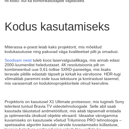
nii kodu- kui ka kontorikasutajate vajadused.
Kodus kasutamiseks
Miterassa e-poest leiab kaks projektorit, mis mõeldud
kodukasutusse ning pakuvad väga kvaliteetset pilti ja omadusi.
Soodsam neist
tuleb koos laservalgusallikaga, mis annab edasi
2000-luumenilist heledustaset. 4K resolutsioonis pilt on
kombineeritud uue 0,61-tollise SXRD-paneeliga, mis lisaks
teravale pildile edastab täpselt ja kirkalt ka värvitoone. HDR-tugi
võimaldab paremini esile tuua tekstuure ja kontrastust tasemel,
mis varasemalt on kodukinoprojektoritele olnud keeruline.
Projektoris on kasutusel X1 Ultimate protsessor, mis tugineb Sony
teleritest tuntud Bravia TV videotehnoloogiale. Selle abil saab
kasutada täiustatud andmetöötlust, mis aitab täpsemalt eristada
ja optimeerida üksikuid objekte ekraanil. Ideaalse värvigamma
kuvamiseks on kasutusele võetud Triluminos PRO tehnoloogia –
spetsiaalne algoritm kasutab värvide tuvastamiseks küllastuse,