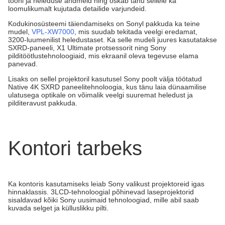
tooni ja heleduse andmeid ning oskab tänu sellele ka
loomulikumalt kujutada detailide varjundeid.
Kodukinosüsteemi täiendamiseks on Sonyl pakkuda ka teine
mudel,
VPL-XW7000
, mis suudab tekitada veelgi eredamat,
3200-luumenilist heledustaset. Ka selle mudeli juures kasutatakse
SXRD-paneeli, X1 Ultimate protsessorit ning Sony
pilditöötlustehnoloogiaid, mis ekraanil oleva tegevuse elama
panevad.
Lisaks on sellel projektoril kasutusel Sony poolt välja töötatud
Native 4K SXRD paneelitehnoloogia, kus tänu laia dünaamilise
ulatusega optikale on võimalik veelgi suuremat heledust ja
pilditeravust pakkuda.
Kontori tarbeks
Ka kontoris kasutamiseks leiab Sony valikust projektoreid igas
hinnaklassis. 3LCD-tehnoloogial põhinevad laseprojektorid
sisaldavad kõiki Sony uusimaid tehnoloogiad, mille abil saab
kuvada selget ja külluslikku pilti.