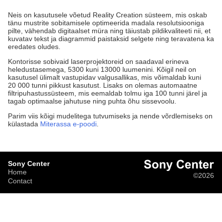
Neis on kasutusele võetud Reality Creation süsteem, mis oskab
tänu mustrite sobitamisele optimeerida madala resolutsiooniga
pilte, vähendab digitaalset müra ning täiustab pildikvaliteeti nii, et
kuvatav tekst ja diagrammid paistaksid selgete ning teravatena ka
eredates oludes.
Kontorisse sobivaid laserprojektoreid on saadaval erineva
heledustasemega, 5300 kuni 13000 luumenini. Kõigil neil on
kasutusel ülimalt vastupidav valgusallikas, mis võimaldab kuni
20 000 tunni pikkust kasutust. Lisaks on olemas automaatne
filtripuhastussüsteem, mis eemaldab tolmu iga 100 tunni järel ja
tagab optimaalse jahutuse ning puhta õhu sissevoolu.
Parim viis kõigi mudelitega tutvumiseks ja nende võrdlemiseks on
külastada
Miterassa e-poodi
.
Sony Center
Home
©2026
Contact