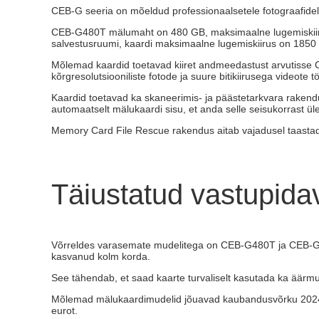
CEB-G seeria on mõeldud professionaalsetele fotograafidele,
CEB-G480T mälumaht on 480 GB, maksimaalne lugemiskiiru
salvestusruumi, kaardi maksimaalne lugemiskiirus on 1850 
Mõlemad kaardid toetavad kiiret andmeedastust arvutisse 
kõrgresolutsiooniliste fotode ja suure bitikiirusega videote t
Kaardid toetavad ka skaneerimis- ja päästetarkvara rakendusi
automaatselt mälukaardi sisu, et anda selle seisukorrast ü
Memory Card File Rescue rakendus aitab vajadusel taastada 
Täiustatud vastupida
Võrreldes varasemate mudelitega on CEB-G480T ja CEB-G2
kasvanud kolm korda.
See tähendab, et saad kaarte turvaliselt kasutada ka äärmus
Mõlemad mälukaardimudelid jõuavad kaubandusvõrku 202
eurot.