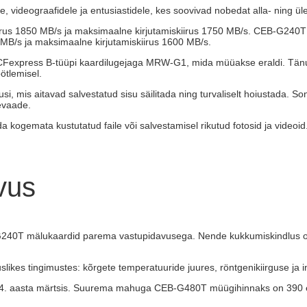
 videograafidele ja entusiastidele, kes soovivad nobedat alla- ning üles
s 1850 MB/s ja maksimaalne kirjutamiskiirus 1750 MB/s. CEB-G240T
MB/s ja maksimaalne kirjutamiskiirus 1600 MB/s.
CFexpress B-tüüpi kaardilugejaga MRW-G1, mida müüakse eraldi. Tänu 
öötlemisel.
, mis aitavad salvestatud sisu säilitada ning turvaliselt hoiustada. So
levaade.
kogemata kustutatud faile või salvestamisel rikutud fotosid ja videoid
vus
40T mälukaardid parema vastupidavusega. Nende kukkumiskindlus on 
likes tingimustes: kõrgete temperatuuride juures, röntgenikiirguse ja i
4. aasta märtsis. Suurema mahuga CEB-G480T müügihinnaks on 390