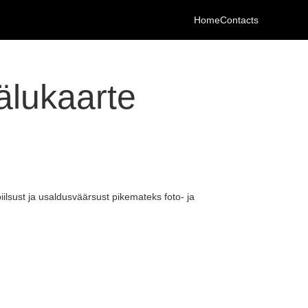
Home
Contacts
älukaarte
sust ja usaldusväärsust pikemateks foto- ja