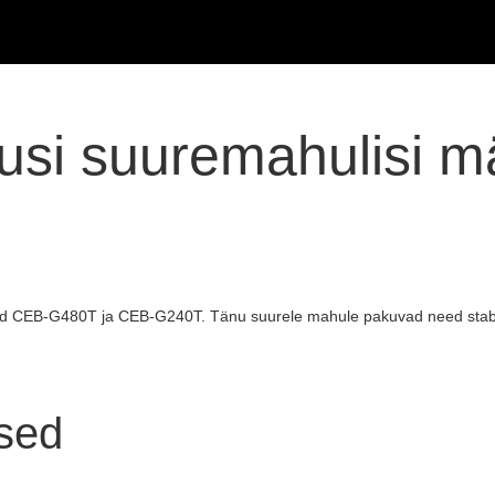
usi suuremahulisi m
id CEB-G480T ja CEB-G240T. Tänu suurele mahule pakuvad need stabiil
rsed