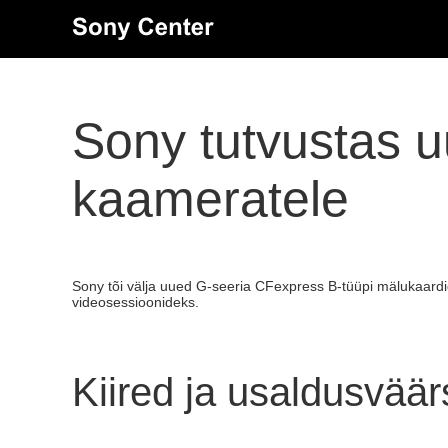
Sony tutvustas u
kaameratele
Sony tõi välja uued G-seeria CFexpress B-tüüpi mälukaard
videosessioonideks.
Kiired ja usaldusvää