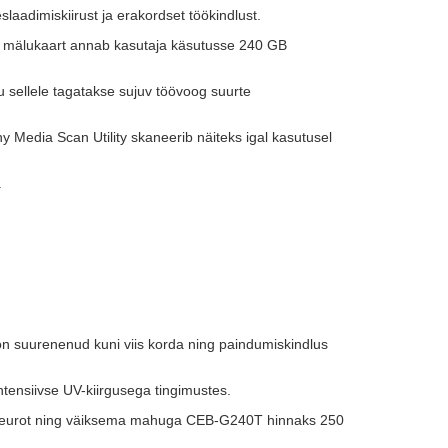
laadimiskiirust ja erakordset töökindlust.
 mälukaart annab kasutaja käsutusse 240 GB
sellele tagatakse sujuv töövoog suurte
ny Media Scan Utility skaneerib näiteks igal kasutusel
.
suurenenud kuni viis korda ning paindumiskindlus
ntensiivse UV-kiirgusega tingimustes.
 eurot ning väiksema mahuga CEB-G240T hinnaks 250