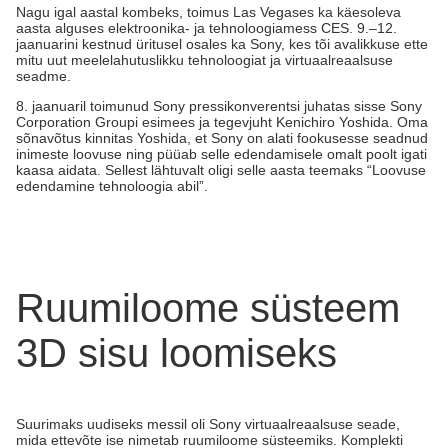
Nagu igal aastal kombeks, toimus Las Vegases ka käesoleva
aasta alguses elektroonika- ja tehnoloogiamess CES. 9.–12.
jaanuarini kestnud üritusel osales ka Sony, kes tõi avalikkuse ette
mitu uut meelelahutuslikku tehnoloogiat ja virtuaalreaalsuse
seadme.
8. jaanuaril toimunud Sony pressikonverentsi juhatas sisse Sony
Corporation Groupi esimees ja tegevjuht Kenichiro Yoshida. Oma
sõnavõtus kinnitas Yoshida, et Sony on alati fookusesse seadnud
inimeste loovuse ning püüab selle edendamisele omalt poolt igati
kaasa aidata. Sellest lähtuvalt oligi selle aasta teemaks “Loovuse
edendamine tehnoloogia abil”.
Ruumiloome süsteem
3D sisu loomiseks
Suurimaks uudiseks messil oli Sony virtuaalreaalsuse seade,
mida ettevõte ise nimetab ruumiloome süsteemiks. Komplekti