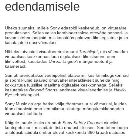
edendamisele
Üheks suunaks, millele Sony edaspidi keskendub, on virtuaalne
produktsioon. Selles vallas kombineeritakse ettevõtte sensori- ja
kuvamistehnoloogiaid, mis koostöös pakuvad filmitegijatele ja ka
kasutajatele uusi võimalusi.
Näiteks tutvustati visualiseerimisruumi
Torchlight
, mis võimaldab
virtuaalses keskkonnas luua digitaalseid filmistseene enne
filmivõtteid, kasutades
Unreal Engine’
i mängumootorit ja
kaameraid.
Samuti arendatakse veebipõhist platvormi, kus fännikogukonnad
ja spordiklubid saavad omavahel interaktiivselt suhelda ning
kokku tuua füüsilise maailma digitaalse keskkonnaga. Selleks
kasutatakse
Beyond Sports
i andmete visualiseerimise ja
Hawk-
Eye
tehnoloogiaid.
Sony Music on aga hetkel välja töötamas uusi võimalusi, kuidas
fännid saaksid oma lemmikmuusikutega mängukeskkondades
virtuaalselt kohtuda.
Kõigele muule lisaks arendab Sony
Safety Cocoon
i nimelist
kontspetsiooni, mis aitab tõsta ohutust liikluses. See tehnoloogia
analüüsib sõiduki ümber olevat keskkonda 360 kraadi ulatuses