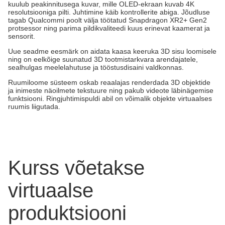
kuulub peakinnitusega kuvar, mille OLED-ekraan kuvab 4K
resolutsiooniga pilti. Juhtimine käib kontrollerite abiga. Jõudluse
tagab Qualcommi poolt välja töötatud Snapdragon XR2+ Gen2
protsessor ning parima pildikvaliteedi kuus erinevat kaamerat ja
sensorit.
Uue seadme eesmärk on aidata kaasa keeruka 3D sisu loomisele
ning on eelkõige suunatud 3D tootmistarkvara arendajatele,
sealhulgas meelelahutuse ja tööstusdisaini valdkonnas.
Ruumiloome süsteem oskab reaalajas renderdada 3D objektide
ja inimeste näoilmete tekstuure ning pakub videote läbinägemise
funktsiooni. Ringjuhtimispuldi abil on võimalik objekte virtuaalses
ruumis liigutada.
Kurss võetakse
virtuaalse
produktsiooni