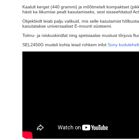
Kaalult kerget (440 grammi) ja mõõtmetelt kompaktset (pikk
hästi ka liikumise pealt kasutamiseks, sest sisseehitatud Act
Objektiivilt leiab palju valikuid, mis selle kasutamist hõl
kasutatakse universaalset E-mounti süsteemi.
Tolmu- ja niiskuskindlat ning spetsiaalse mustust tõrjuva fl
SEL2450G mudeli kohta leiad rohkem infot
Sony kodulehelt