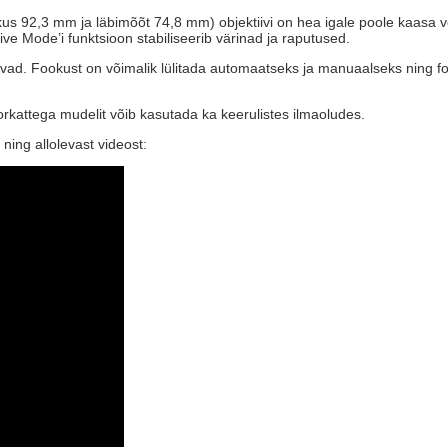
us 92,3 mm ja läbimõõt 74,8 mm) objektiivi on hea igale poole kaasa võ
ive Mode’i funktsioon stabiliseerib värinad ja raputused.
bustavad. Fookust on võimalik lülitada automaatseks ja manuaalseks ning 
uorkattega mudelit võib kasutada ka keerulistes ilmaoludes.
ning allolevast videost: