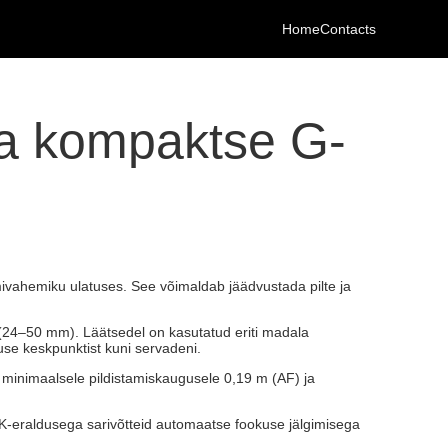
Home
Contacts
ega kompaktse G-
vahemiku ulatuses. See võimaldab jäädvustada pilte ja
 (24–50 mm). Läätsedel on kasutatud eriti madala
se keskpunktist kuni servadeni.
 minimaalsele pildistamiskaugusele 0,19 m (AF) ja
4K-eraldusega sarivõtteid automaatse fookuse jälgimisega