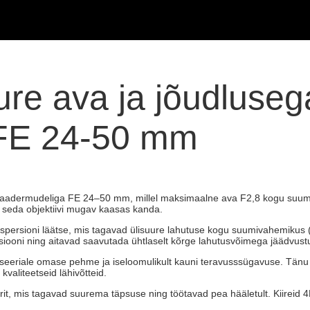
uure ava ja jõudlus
i FE 24-50 mm
iskaadermudeliga FE 24–50 mm, millel maksimaalne ava F2,8 kogu suumi
 seda objektiivi mugav kaasas kanda.
Dispersioni läätse, mis tagavad ülisuure lahutuse kogu suumivahemikus
iooni ning aitavad saavutada ühtlaselt kõrge lahutusvõimega jäädvustu
-seeriale omase pehme ja iseloomulikult kauni teravusssügavuse. Tänu
valiteetseid lähivõtteid.
t, mis tagavad suurema täpsuse ning töötavad pea hääletult. Kiireid 