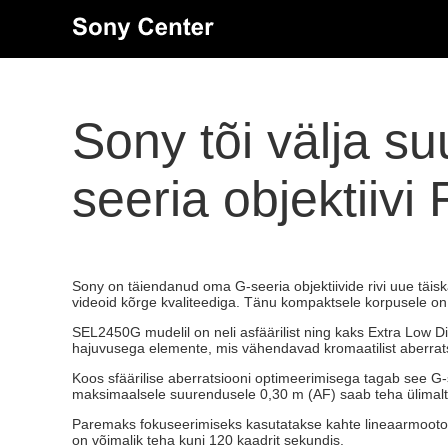
Sony tõi välja s
seeria objektiiv
Sony on täiendanud oma G-seeria objektiivide rivi uue tä
videoid kõrge kvaliteediga. Tänu kompaktsele korpusele on
SEL2450G mudelil on neli asfäärilist ning kaks Extra Low 
hajuvusega elemente, mis vähendavad kromaatilist aberrats
Koos sfäärilise aberratsiooni optimeerimisega tagab see G
maksimaalsele suurendusele 0,30 m (AF) saab teha ülimalt k
Paremaks fokuseerimiseks kasutatakse kahte lineaarmootori
on võimalik teha kuni 120 kaadrit sekundis.