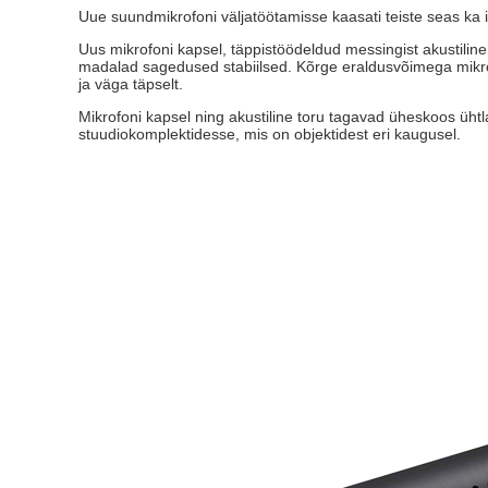
Uue suundmikrofoni väljatöötamisse kaasati teiste seas ka i
Uus mikrofoni kapsel, täppistöödeldud messingist akustiline
madalad sagedused stabiilsed. Kõrge eraldusvõimega mikrofo
ja väga täpselt.
Mikrofoni kapsel ning akustiline toru tagavad üheskoos üht
stuudiokomplektidesse, mis on objektidest eri kaugusel.