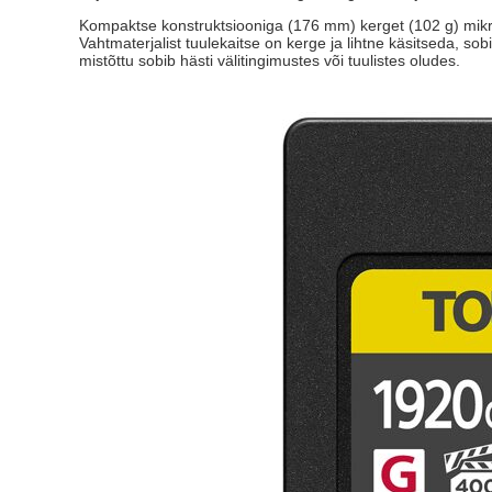
Kompaktse konstruktsiooniga (176 mm) kerget (102 g) mikro
Vahtmaterjalist tuulekaitse on kerge ja lihtne käsitseda, 
mistõttu sobib hästi välitingimustes või tuulistes oludes.