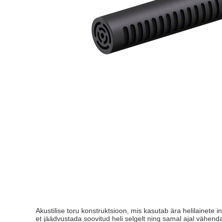
Akustilise toru konstruktsioon, mis kasutab ära helilainete 
et jäädvustada soovitud heli selgelt ning samal ajal vähend