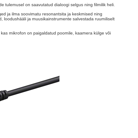
 tulemusel on saavutatud dialoogi selgus ning filmilik heli.
lged ja ilma soovimatu resonantsita ja keskmised ning
, loodushääli ja muusikainstrumente salvestada ruumiliselt
, kas mikrofon on paigaldatud poomile, kaamera külge või