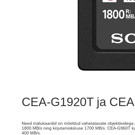
CEA-G1920T ja CEA
Need mälukaardid on mõeldud vahetatavate objektiividega 
1800 MB/s ning kirjutamiskiiruse 1700 MB/s. CEA-G960T ka
400 MB/s.