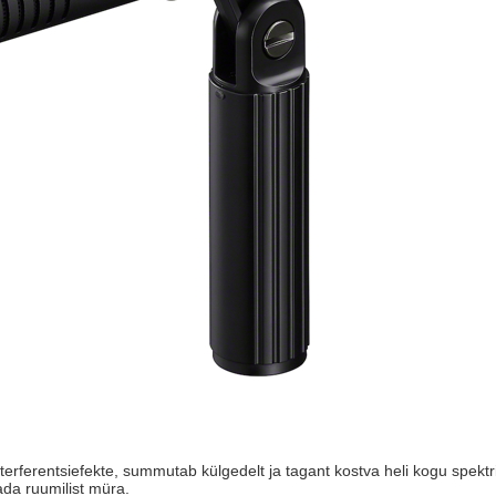
interferentsiefekte, summutab külgedelt ja tagant kostva heli kogu spekt
ada ruumilist müra.