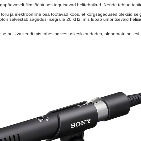
gapäevaselt filmitööstuses tegutsevad helitehnikud. Nende tehtud testide
 toru ja elektrooniline osa töötavad koos, et kõrgsagedused oleksid se
n salvestab sagedusi isegi üle 20 kHz, mis lubab ümbritsevaid helisid
lase helikvaliteedi mis tahes salvestuskeskkondades, olenemata sellest