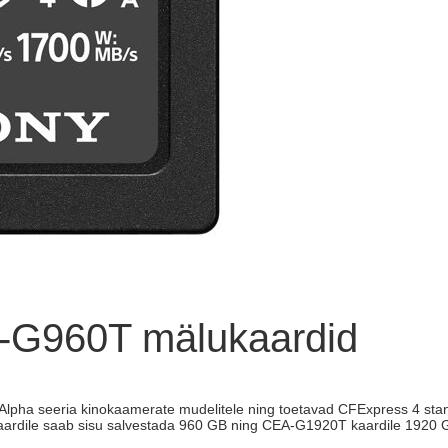
-G960T mälukaardid
Alpha seeria kinokaamerate mudelitele ning toetavad CFExpress 4 stan
ardile saab sisu salvestada 960 GB ning CEA-G1920T kaardile 1920 GB 