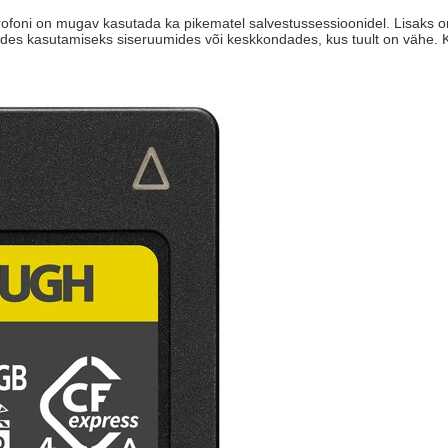
foni on mugav kasutada ka pikematel salvestussessioonidel. Lisaks on 
sobides kasutamiseks siseruumides või keskkondades, kus tuult on vähe