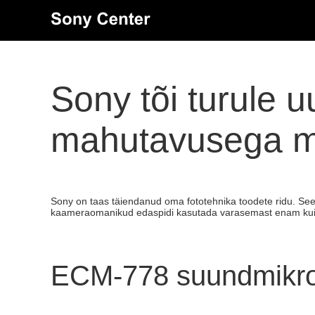
Sony tõi turule u
mahutavusega m
Sony on taas täiendanud oma fototehnika toodete ridu. Seek
kaameraomanikud edaspidi kasutada varasemast enam kui 
ECM-778 suundmikr