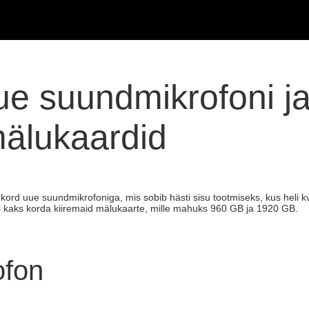
ue suundmikrofoni ja 
älukaardid
ord uue suundmikrofoniga, mis sobib hästi sisu tootmiseks, kus heli kv
kaks korda kiiremaid mälukaarte, mille mahuks 960 GB ja 1920 GB.
ofon