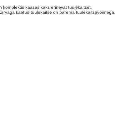
komplektis kaasas kaks erinevat tuulekaitset.
. Karvaga kaetud tuulekaitse on parema tuulekaitsevõimega,