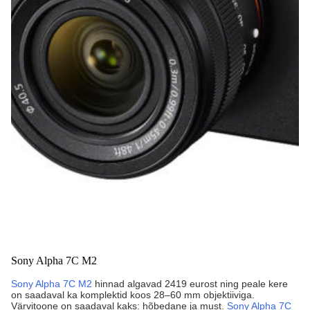
Sony Alpha 7C M2
Sony Alpha 7C M2
hinnad algavad 2419 eurost ning peale kere
on saadaval ka komplektid koos 28–60 mm objektiiviga.
Värvitoone on saadaval kaks: hõbedane ja must.
Sony Alpha 7C