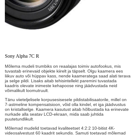
Sony Alpha 7C R
Mõlema mudeli trumbiks on reaalajas toimiv autofookus, mis
tuvastab erinevaid objekte kiirelt ja täpselt. Olgu kaamera ees
liikuv auto või hüppav kass, nende kaameratega saad alati terava
ja selge pildi. Lisaks aitab tehisintellekt paremini tuvastada
kaadris olevate inimeste kehapoose ning jäädvustada neid
võimalikult loomutruult.
Tänu viieteljelisele korpusesisesele pildistabilisaatorile, millel on
7-astmeline kompensatsioon, võid olla kindel, et iga jäädvustus
on kristallselge. Kaamera kasutust aitab hõlbustada ka erinevate
nurkade alla seatav LCD-ekraan, mida saab juhtida
puutetundlikult.
Mõlemad mudelid toetavad kvaliteetset 4:2:2 10-bitist 4K-
videosalvestust 60 kaadrit sekundis. Samuti toetavad mõlemad