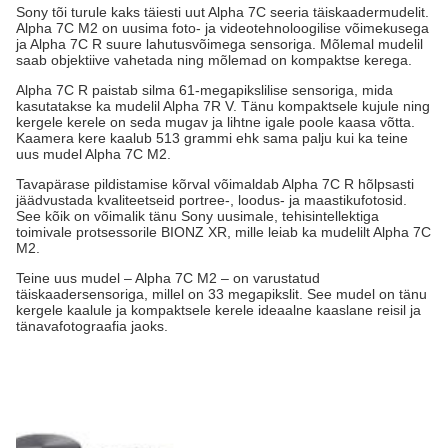
Sony tõi turule kaks täiesti uut Alpha 7C seeria täiskaadermudelit.
Alpha 7C M2 on uusima foto- ja videotehnoloogilise võimekusega
ja Alpha 7C R suure lahutusvõimega sensoriga. Mõlemal mudelil
saab objektiive vahetada ning mõlemad on kompaktse kerega.
Alpha 7C R paistab silma 61-megapikslilise sensoriga, mida
kasutatakse ka mudelil Alpha 7R V. Tänu kompaktsele kujule ning
kergele kerele on seda mugav ja lihtne igale poole kaasa võtta.
Kaamera kere kaalub 513 grammi ehk sama palju kui ka teine
uus mudel Alpha 7C M2.
Tavapärase pildistamise kõrval võimaldab Alpha 7C R hõlpsasti
jäädvustada kvaliteetseid portree-, loodus- ja maastikufotosid.
See kõik on võimalik tänu Sony uusimale, tehisintellektiga
toimivale protsessorile BIONZ XR, mille leiab ka mudelilt Alpha 7C
M2.
Teine uus mudel – Alpha 7C M2 – on varustatud
täiskaadersensoriga, millel on 33 megapikslit. See mudel on tänu
kergele kaalule ja kompaktsele kerele ideaalne kaaslane reisil ja
tänavafotograafia jaoks.