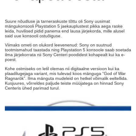
Suure nõudluse ja tarneraskuste tõttu oli Sony uusimat
mängukonsooli Playstation 5 jaekauplustest pikka aega raske
leida, huvilised pidid panema end lausa järjekorda, mille alusel
said uue konsooli ostuõiguse.
Viimaks ometi on olukord leevenenud: Sony on suutnud
tootmismahud taastada ning Playstation 5 konsoole saab soetada
ilma järjekorrata nii Sony Centeri poodidest kohapealt kui ka e-
poest.
Kohe ostmiseks on letil olemas nii digitaalne versioon kui ka
plaadilugejaga variant, mis tulevad koos mänguga “God of War
Ragnarök”. Ilma mänguta mudeleid on hetkel võimalik eeltellida.
Kusjuures, võrreldes paljude teiste müüjatega on hinnad Sony
Centeris ühed parimad turul.