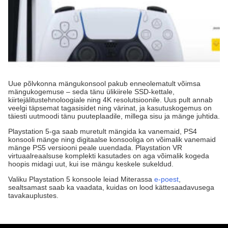
Uue põlvkonna mängukonsool pakub enneolematult võimsa
mängukogemuse – seda tänu ülikiirele SSD-kettale,
kiirtejälitustehnoloogiale ning 4K resolutsioonile. Uus pult annab
veelgi täpsemat tagasisidet ning värinat, ja kasutuskogemus on
täiesti uutmoodi tänu puuteplaadile, millega sisu ja mänge juhtida.
Playstation 5-ga saab muretult mängida ka vanemaid, PS4
konsooli mänge ning digitaalse konsooliga on võimalik vanemaid
mänge PS5 versiooni peale uuendada. Playstation VR
virtuaalreaalsuse komplekti kasutades on aga võimalik kogeda
hoopis midagi uut, kui ise mängu keskele sukeldud.
Valiku Playstation 5 konsoole leiad Miterassa
e-poest
,
sealtsamast saab ka vaadata, kuidas on lood kättesaadavusega
tavakauplustes.