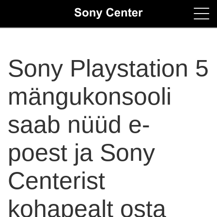
Home
Sony Playstation 5
Contacts
mängukonsooli
saab nüüd e-
poest ja Sony
Centerist
kohapealt osta