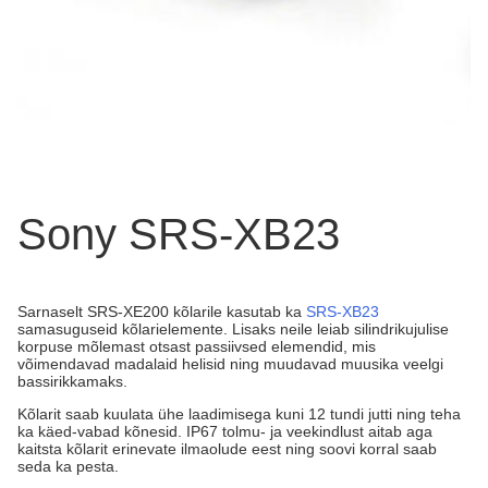
Sony SRS-XB23
Sarnaselt SRS-XE200 kõlarile kasutab ka
SRS-XB23
samasuguseid kõlarielemente. Lisaks neile leiab silindrikujulise
korpuse mõlemast otsast passiivsed elemendid, mis
võimendavad madalaid helisid ning muudavad muusika veelgi
bassirikkamaks.
Kõlarit saab kuulata ühe laadimisega kuni 12 tundi jutti ning teha
ka käed-vabad kõnesid. IP67 tolmu- ja veekindlust aitab aga
kaitsta kõlarit erinevate ilmaolude eest ning soovi korral saab
seda ka pesta.