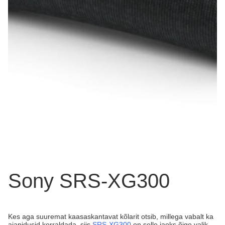
Sony SRS-XG300
Kes aga suuremat kaasaskantavat kõlarit otsib, millega vabalt ka
aiapidusid korraldada, siis
SRS-XG300
on selle jaoks õige valik.