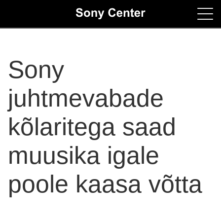
Home
Sony
Contacts
juhtmevabade
kõlaritega saad
muusika igale
poole kaasa võtta