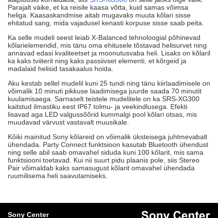
Parajalt väike, et ka reisile kaasa võtta, kuid samas võimsa
heliga. Kaasaskandmise aitab mugavaks muuta kõlari sisse
ehitatud sang, mida vajadusel kenasti korpuse sisse saab peita.
Ka selle mudeli seest leiab X-Balanced tehnoloogial põhinevad
kõlarielemendid, mis tänu oma ehitusele tõstavad helisurvet ning
annavad edasi kvaliteetset ja moonutusvaba heli. Lisaks on kõlaril
ka kaks tviiterit ning kaks passiivset elementi, et kõrgeid ja
madalaid helisid tasakaalus hoida.
Aku kestab sellel mudelil kuni 25 tundi ning tänu kiirlaadimisele on
võimalik 10 minuti pikkuse laadimisega juurde saada 70 minutit
kuulamisaega. Sarnaselt teistele mudelitele on ka SRS-XG300
kaitstud ilmastiku eest IP67 tolmu- ja veekindlusega. Efekti
lisavad aga LED valgussõõrid kummalgi pool kõlari otsas, mis
muudavad värvust vastavalt muusikale.
Kõiki mainitud Sony kõlareid on võimalik üksteisega juhtmevabalt
ühendada. Party Connect funktsioon kasutab Bluetooth ühendust
ning selle abil saab omavahel siduda kuni 100 kõlarit, mis sama
funktsiooni toetavad. Kui nii suurt pidu plaanis pole, siis Stereo
Pair võimaldab kaks samasugust kõlarit omavahel ühendada
ruumilisema heli saavutamiseks.
Sony Center