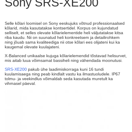
Sony SRS-XE200
Selle kõlari loomisel on Sony eeskujuks võtnud professionaalsed
kõlarid, mida kasutatakse kontsertidel. Korpus on kujundatud
selliselt, et selles olevate kõlarielementide heli väljutatakse kitsa
riba kaudu. Nii on suunatud heli konkreetsem ja detailirohkem
ning jõuab sama kvaliteediga nii otse kõlari ees olijateni kui ka
kaugemal olevate kuulajateni.
X-Balanced unikaalse kujuga kõlarielemendid tõstavad helisurvet,
mis aitab luua võimsamat bassiheli ning vähendada moonutusi.
SRS-XE200
pakub ühe laadimiskorraga kuni 16 tundi
kuulamisaega ning peab kindlalt vastu ka ilmastuoludele. IP67
tolmu- ja veekindlus võimaldab seda kasutada muretult ka
vihmasel päeval.