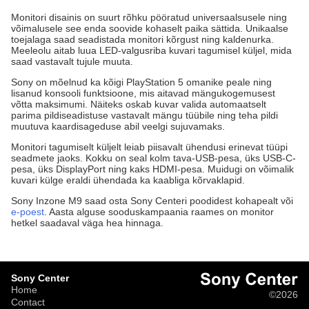
Monitori disainis on suurt rõhku pööratud universaalsusele ning
võimalusele see enda soovide kohaselt paika sättida. Unikaalse
toejalaga saad seadistada monitori kõrgust ning kaldenurka.
Meeleolu aitab luua LED-valgusriba kuvari tagumisel küljel, mida
saad vastavalt tujule muuta.
Sony on mõelnud ka kõigi PlayStation 5 omanike peale ning
lisanud konsooli funktsioone, mis aitavad mängukogemusest
võtta maksimumi. Näiteks oskab kuvar valida automaatselt
parima pildiseadistuse vastavalt mängu tüübile ning teha pildi
muutuva kaardisageduse abil veelgi sujuvamaks.
Monitori tagumiselt küljelt leiab piisavalt ühendusi erinevat tüüpi
seadmete jaoks. Kokku on seal kolm tava-USB-pesa, üks USB-C-
pesa, üks DisplayPort ning kaks HDMI-pesa. Muidugi on võimalik
kuvari külge eraldi ühendada ka kaabliga kõrvaklapid.
Sony Inzone M9 saad osta Sony Centeri poodidest kohapealt või
e-poest
. Aasta alguse sooduskampaania raames on monitor
hetkel saadaval väga hea hinnaga.
Sony Center
Home
©2026
Contact