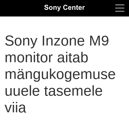
Home
Sony Inzone M9
Contacts
monitor aitab
mängukogemuse
uuele tasemele
viia