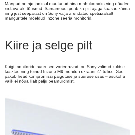
Mängud on aja jooksul muutunud aina mahukamaks ning nõuded
riistavarale tõusnud. Samamoodi peab ka pilt ajaga kaasas käima
ning just seepärast on Sony välja arendatud spetsiaalselt
mänguritele mõeldud Inzone seeria monitorid.
Kiire ja selge pilt
Kuigi monitoride suurused varieeruvad, on Sony valinud kuldse
kesktee ning teinud Inzone M9 monitori ekraani 27-tollise. See
pakub head kompromissi paigutuse ja suuruse osas – asukoha
valik ei nõua liialt palju peamurdmist.