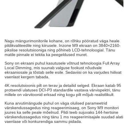
Nagu mängurimonitorile kohane, on rõhku pööratud väga heale
pildikvaliteedile ning kiirusele. Inzone M9 ekraan on 3840×2160-
pikslise resolutsiooniga ning põhineb LCD-tehnoloogial. Tänu
matile pinnale ei tekita ka peegeldused muret.
Sony on ekraani puhul kasutusele võtnud tehnoloogia Full Array
Local Dimming, mis suunab valguse fookust nõudvale
ekraaniosale ja tõstab selle esile. Sedaviisi on ka varjudes hiilivat
vaenlast kergem tabada.
4K resolutsioonis pilt on terav ja detailid selged. Ekraan katab 95
protsendi ulatuses DCI-P3 standardile vastava värvispektri, tänu
millele on värvitoonid erksad ning kogu pilt mõjub realistlikult.
Kuna arvutimängude puhul on väga olulised parameetrid
värskendussagedus ning reageerimisaeg, on Sony M9 monitori
juures ka selle peale mõelnud. Pildi teeb sujuvaks 144-hertsine
värskendussagedus ning tänu 1 ms reageerimisajale suudad alati
vaenlase või konkurendiga sammu pidada.