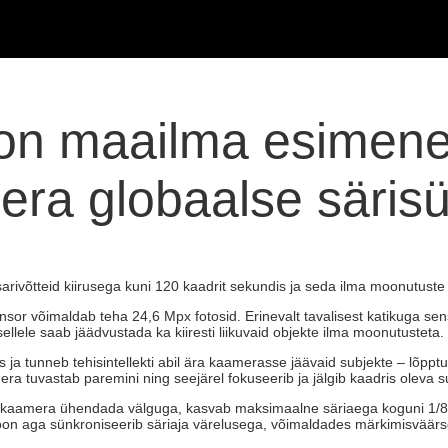
 on maailma esimene
era globaalse säris
arivõtteid kiirusega kuni 120 kaadrit sekundis ja seda ilma moonutuste
sor võimaldab teha 24,6 Mpx fotosid. Erinevalt tavalisest katikuga sensor
sellele saab jäädvustada ka kiiresti liikuvaid objekte ilma moonutusteta.
ja tunneb tehisintellekti abil ära kaamerasse jäävaid subjekte – lõpptu
a tuvastab paremini ning seejärel fokuseerib ja jälgib kaadris oleva sub
 kaamera ühendada välguga, kasvab maksimaalne säriaega koguni 1/80 00
oon aga sünkroniseerib säriaja värelusega, võimaldades märkimisväärs