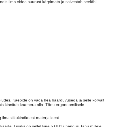
dis ilma video suurust kärpimata ja salvestab seeläbi
oludes. Käepide on väga hea haarduvusega ja selle kõrvalt
mis kinnitub kaamera alla. Tänu ergonoomilisele
ilmastikukindlatest materjalidest.
rte. Lisaks on sellel kiire 5 GHz ühendus, tänu millele