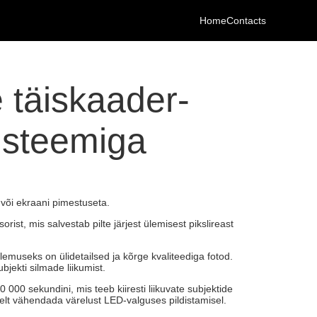
Home
Contacts
 täiskaader-
üsteemiga
 või ekraani pimestuseta.
ist, mis salvestab pilte järjest ülemisest pikslireast
lemuseks on ülidetailsed ja kõrge kvaliteediga fotod.
jekti silmade liikumist.
0 sekundini, mis teeb kiiresti liikuvate subjektide
elt vähendada värelust LED-valguses pildistamisel.