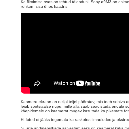
Ka filmimise osas on tehtud täiendusi: Sony a9M3 on esimen
rohkem sisu ühes kaadris.
Kaamera ekraan on neljal teljel pööratav, mis teeb sobiva
leiab spetsiaalse nupu, mille alla saab seadistada endale 
käepidemele on kaamerat mugav kasutada ka pikemate foto
Et fotod ei jääks tegemata ka rasketes ilmaoludes ja ekstre
Suurte andmehulkade salvestamiseks on kaameral kaks mälup