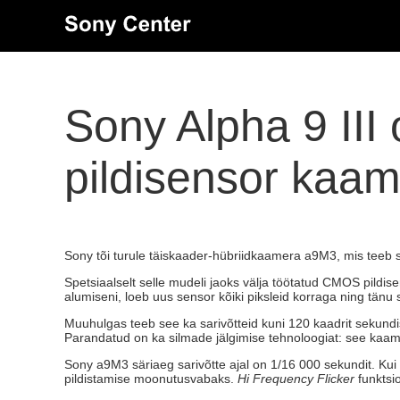
Sony Alpha 9 III
pildisensor kaam
Sony tõi turule täiskaader-hübriidkaamera a9M3, mis teeb s
Spetsiaalselt selle mudeli jaoks välja töötatud CMOS pildisen
alumiseni, loeb uus sensor kõiki piksleid korraga ning tänu 
Muuhulgas teeb see ka sarivõtteid kuni 120 kaadrit sekundis 
Parandatud on ka silmade jälgimise tehnoloogiat: see kaamer
Sony a9M3 säriaeg sarivõtte ajal on 1/16 000 sekundit. Kui
pildistamise moonutusvabaks.
Hi Frequency Flicker
funktsi