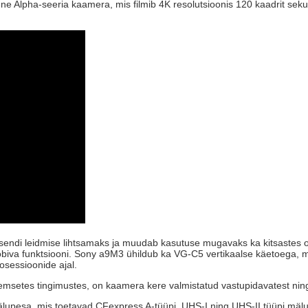
e Alpha-seeria kaamera, mis filmib 4K resolutsioonis 120 kaadrit sekun
 asendi leidmise lihtsamaks ja muudab kasutuse mugavaks ka kitsastes 
sobiva funktsiooni. Sony a9M3 ühildub ka VG-C5 vertikaalse käetoega, 
sessioonide ajal.
emsetes tingimustes, on kaamera kere valmistatud vastupidavatest ning 
esa, mis toetavad CFexpress A-tüüpi, UHS-I ning UHS-II tüüpi mälukaa