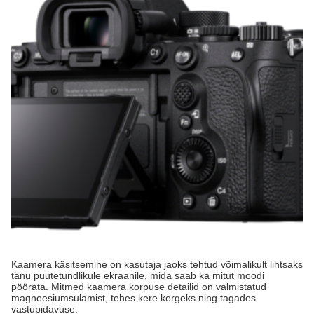
Kaamera käsitsemine on kasutaja jaoks tehtud võimalikult lihtsaks
tänu puutetundlikule ekraanile, mida saab ka mitut moodi
pöörata. Mitmed kaamera korpuse detailid on valmistatud
magneesiumsulamist, tehes kere kergeks ning tagades
vastupidavuse.