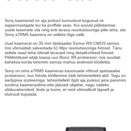
Sony kaamerad on aja jooksul tunnustust kogunud nii
asjaarmastajate kui ka proffide seas. Kui soovid pildistamise
uuele tasemele viia ning eriti terava resolutsiooniga pilte teha, siis
Sony a7RM5 kaamera on selleks õige valik.
Uuel kaameral on 35 mm täiskaader Exmor R® CMOS sensor,
mis võimaldab salvestada 61 Mpx resolutsiooniga fotosid. Tänu
sellele saad teha ülimalt teravaid ning detailirohkeid fotosid.
Pilditöötlusel aitab kaasa uus Bionz XR protsessor, mis suudab
kaheksa korda kiiremini samas mahus andmeid töödelda.
Sony on oma a7RM5 kaameras kasutusele võtnud spetsiaalse
protsessori, kus fotode töötlemine käib tehisintellekti abil. Tegu on
iseõppiva süsteemiga: tehisintellekt õpib aja jooksul aina paremini
tundma kaamerasilma ette jäävaid objekte, nagu näiteks
sõiduvahendeid, linde ja loomi, et neid võimalikult täpselt ja
elutruult kujutada.