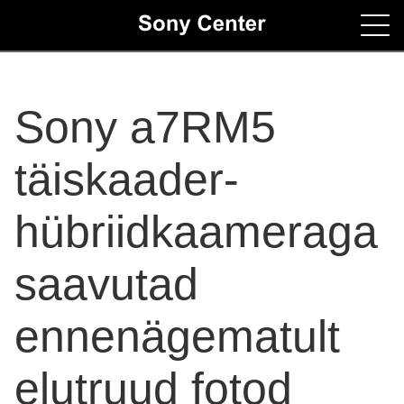
Home
Sony a7RM5
Contacts
täiskaader-
hübriidkaameraga
saavutad
ennenägematult
elutruud fotod