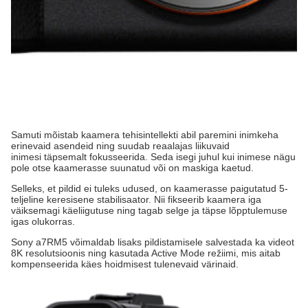
Samuti mõistab kaamera tehisintellekti abil paremini inimkeha
erinevaid asendeid ning suudab reaalajas liikuvaid
inimesi täpsemalt fokusseerida. Seda isegi juhul kui inimese nägu
pole otse kaamerasse suunatud või on maskiga kaetud.
Selleks, et pildid ei tuleks udused, on kaamerasse paigutatud 5-
teljeline keresisene stabilisaator. Nii fikseerib kaamera iga
väiksemagi käeliigutuse ning tagab selge ja täpse lõpptulemuse
igas olukorras.
Sony a7RM5 võimaldab lisaks pildistamisele salvestada ka videot
8K resolutsioonis ning kasutada Active Mode režiimi, mis aitab
kompenseerida käes hoidmisest tulenevaid värinaid.