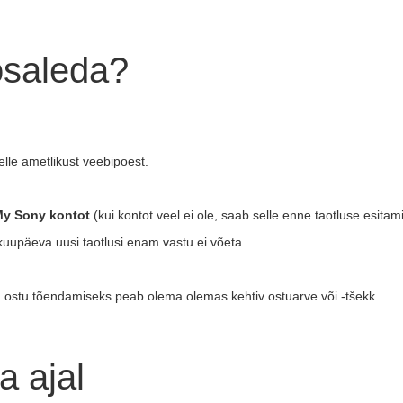
osaleda?
elle ametlikust veebipoest.
y Sony kontot
(kui kontot veel ei ole, saab selle enne taotluse esitami
kuupäeva uusi taotlusi enam vastu ei võeta.
ing ostu tõendamiseks peab olema olemas kehtiv ostuarve või -tšekk.
 ajal