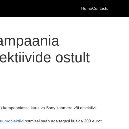
Home
Contacts
ampaania
ektiivide ostult
ud) kampaaniasse kuuluva Sony kaamera või objektiivi.
uumobjektiivi
ostmisel saab aga tagasi küsida 200 eurot.