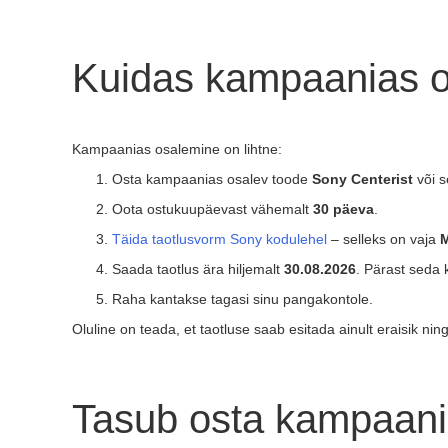
Kuidas kampaanias 
Kampaanias osalemine on lihtne:
Osta kampaanias osalev toode
Sony Centerist
või s
Oota ostukuupäevast vähemalt
30 päeva
.
Täida taotlusvorm Sony kodulehel
– selleks on vaja
M
Saada taotlus ära hiljemalt
30.08.2026
. Pärast seda 
Raha kantakse tagasi sinu pangakontole.
Oluline on teada, et taotluse saab esitada ainult eraisik n
Tasub osta kampaania