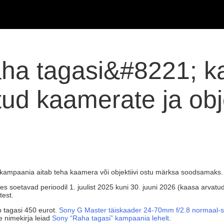
ha tagasi&#8221; k
itud kaamerate ja obj
s kampaania aitab teha kaamera või objektiivi ostu märksa soodsamaks.
kes soetavad perioodil 1. juulist 2025 kuni 30. juuni 2026 (kaasa arvat
test.
b tagasi 450 eurot.
Sony G Master täiskaader 24-70mm f/2.8 normaal-s
e nimekirja leiad
Sony “Raha tagasi” kampaania lehelt
.