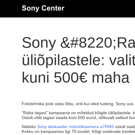
Sony &#8220;Ra
üliõpilastele: val
kuni 500€ maha
Fototehnika pole odav lõbu, eriti kui oled tudeng. Sony uu
“Raha tagasi” kampaania on mõeldud kõigile üliõpilastele, 
Ostult võib tagasi saada kuni 500 eurot, sõltuvalt valitud too
Näiteks
Sony täiskaader hübriidkaamera a7RM5
ostult saa
Kokku on kampaanias ligi 70 toodet. Kõigi osalevate toodet