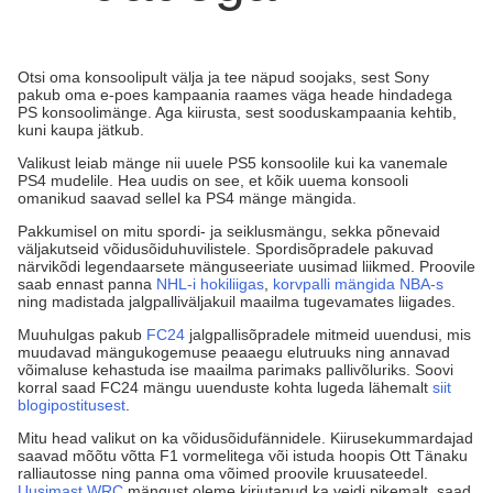
Otsi oma konsoolipult välja ja tee näpud soojaks, sest Sony
pakub oma e-poes kampaania raames väga heade hindadega
PS konsoolimänge. Aga kiirusta, sest sooduskampaania kehtib,
kuni kaupa jätkub.
Valikust leiab mänge nii uuele PS5 konsoolile kui ka vanemale
PS4 mudelile. Hea uudis on see, et kõik uuema konsooli
omanikud saavad sellel ka PS4 mänge mängida.
Pakkumisel on mitu spordi- ja seiklusmängu, sekka põnevaid
väljakutseid võidusõiduhuvilistele. Spordisõpradele pakuvad
närvikõdi legendaarsete mänguseeriate uusimad liikmed. Proovile
saab ennast panna
NHL-i hokiliigas
,
korvpalli mängida NBA-s
ning madistada jalgpalliväljakuil maailma tugevamates liigades.
Muuhulgas pakub
FC24
jalgpallisõpradele mitmeid uuendusi, mis
muudavad mängukogemuse peaaegu elutruuks ning annavad
võimaluse kehastuda ise maailma parimaks pallivõluriks. Soovi
korral saad FC24 mängu uuenduste kohta lugeda lähemalt
siit
blogipostitusest
.
Mitu head valikut on ka võidusõidufännidele. Kiirusekummardajad
saavad mõõtu võtta F1 vormelitega või istuda hoopis Ott Tänaku
ralliautosse ning panna oma võimed proovile kruusateedel.
Uusimast WRC
mängust oleme kirjutanud ka veidi pikemalt, saad