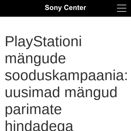
Home
PlayStationi
Contacts
mängude
sooduskampaania:
uusimad mängud
parimate
hindadega