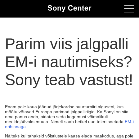
Home
Parim viis jalgpalli
Contacts
EM-i nautimiseks?
Sony teab vastust!
Enam pole kaua jäänud järjekordse suurturniiri alguseni, kus
mõõtu võtavad Euroopa parimad jalgpalliriigid. Ka Sonyl on siia
oma panus anda, aidates seda kogemust võimalikult
meeldejäävaks muuta. Nimelt saab hetkel uue teleri soetada
EM-i
erihinnaga
.
Näiteks kui tahaksid võistlustele kaasa elada maakodus, aga pole