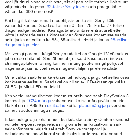
veel jõudnud sinna telerit osta, siis ei pea selle tarbeks liialt suurt
väljaminekut tegema.
32-tollise Sony teleri
saab praegu kätte
vähem kui 300 euro eest!
Kui hing ihkab suuremat mudelit, siis on ka siin Sonyl kõik
variandid kaetud. Saadaval on nii 50-, 55-, 75- kui ka 77-tollise
diagonaaliga mudelid. Kes aga tahab ürituse eriti suurelt ette
võtta ja sõprade seltsis kinosaaliga võrreldava kogemuse saada,
selle jaoks on valikus ka 83-, 85-tollised telerid ja lausa
98-tollise
diagonaaliga teler
.
Mis veelgi parem – kõigil Sony mudelitel on Google TV võimekus
juba sisse ehitatud. See tähendab, et saad kasutada erinevaid
striiminguplatvorme ning kui mõni mäng peaks mingil põhjusel
nägemata jääma, võid seda mugavalt hiljem järele vaadata.
Oma valiku saab teha ka ekraanitehnoloogia järgi, kel selles osas
konkreetne eelistus. Saadaval on nii tava-LCD-ekraaniga kui ka
OLED- ja Mini-LED-mudeleid.
Kes veelgi mängulisemat kogemust otsib, see saab PlayStation 5
konsooli ja
FC24 mängu
vahendusel ka ise mänguvõlu nautida.
Hetkel on nii PS5 Sim
digitaalne
kui ka
plaadimängijaga
versioon
samuti soodushinnaga müügis.
Edasi polegi vaja teha muud, kui külastada Sony Centeri esindust
või teler e-poest välja valida ning oma lemmikvõistkonna särk
selga tõmmata. Vajadusel aitab Sony ka transpordi ja
paigaldusega, soovi korral saab lisaks juurde osta pikendatud