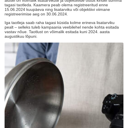
alusel on võimalik lisatarvikute ja objektiivide ostult kindel summa
tagasi taotleda. Kaamera peab olema registreeritud enne
15.06.2024 kuupäeva ning lisatarviku või objektiivi viimane
registreerimise aeg on 30.06.2024.
Iga taotleja saab raha tagasi küsida kolme erineva lisatarviku
pealt – selleks tuleb kampaania veebilehel nende kohta esitada
vastav nõue. Taotlust on võimalik esitada kuni 2024. aasta
augustikuu lõpuni.