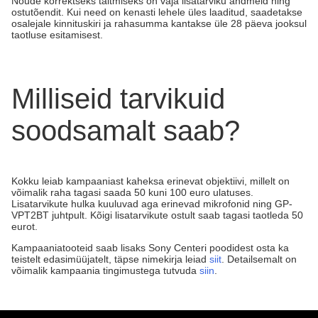
Nõude korrektseks täitmiseks on vaja lisatarviku andmeid ning
ostutõendit. Kui need on kenasti lehele üles laaditud, saadetakse
osalejale kinnituskiri ja rahasumma kantakse üle 28 päeva jooksul
taotluse esitamisest.
Milliseid tarvikuid
soodsamalt saab?
Kokku leiab kampaaniast kaheksa erinevat objektiivi, millelt on
võimalik raha tagasi saada 50 kuni 100 euro ulatuses.
Lisatarvikute hulka kuuluvad aga erinevad mikrofonid ning GP-
VPT2BT juhtpult. Kõigi lisatarvikute ostult saab tagasi taotleda 50
eurot.
Kampaaniatooteid saab lisaks Sony Centeri poodidest osta ka
teistelt edasimüüjatelt, täpse nimekirja leiad
siit
. Detailsemalt on
võimalik kampaania tingimustega tutvuda
siin
.