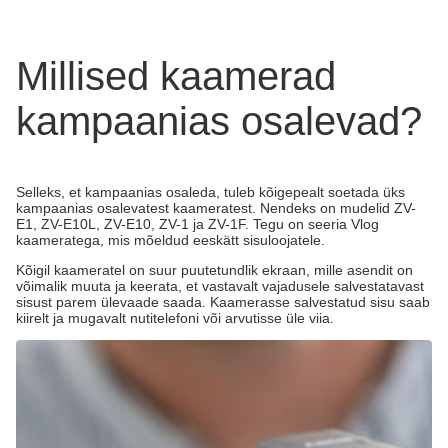
Millised kaamerad
kampaanias osalevad?
Selleks, et kampaanias osaleda, tuleb kõigepealt soetada üks
kampaanias osalevatest kaameratest. Nendeks on mudelid ZV-
E1, ZV-E10L, ZV-E10, ZV-1 ja ZV-1F. Tegu on seeria Vlog
kaameratega, mis mõeldud eeskätt sisuloojatele.
Kõigil kaameratel on suur puutetundlik ekraan, mille asendit on
võimalik muuta ja keerata, et vastavalt vajadusele salvestatavast
sisust parem ülevaade saada. Kaamerasse salvestatud sisu saab
kiirelt ja mugavalt nutitelefoni või arvutisse üle viia.