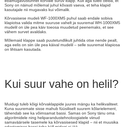
ebamugavustunnet kõrvale suruv klapp. Küll aga tuleb öelda, et
Sony on näinud mõlemal juhul kõvasti vaeva, et teha klapid
kasutajale nii mugavaks kui võimalik.
Kõrvasisese mudeli WF-1000XM5 puhul saab endale sobiva
klapiotsa valida mitme suuruse vahelt ja suuremal WH-1000XM5
mudelil on üle pea käiv toeosa muudetud peenemaks, et see
vähem survet avaldaks.
Mõlemaid klappe saab puutetundlikult juhtida otse nende pealt,
aga eelis on siin üle pea käival mudelil – selle suuremat klapiosa
on lihtsam kasutada.
Kui suur vahe on helil?
Muidugi tuleb kõigi kõrvaklappide juures mängu ka helikvaliteet.
Kuna suuremate sisse mahub füüsiliselt suurem kõlarielement,
tähendab see ka võimsamat bassi. Samas on Sony tänu oma
algoritmidele ning heliparandustehnoloogiatele viinud
samaväärsele tasemele ka kõrvasisesed klapid – nii et muusika
edastamises bassi taha küll midagi ei jää.