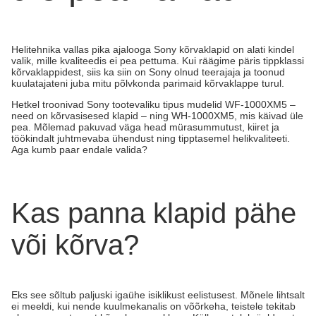
Helitehnika vallas pika ajalooga Sony kõrvaklapid on alati kindel
valik, mille kvaliteedis ei pea pettuma. Kui räägime päris tippklassi
kõrvaklappidest, siis ka siin on Sony olnud teerajaja ja toonud
kuulatajateni juba mitu põlvkonda parimaid kõrvaklappe turul.
Hetkel troonivad Sony tootevaliku tipus mudelid WF-1000XM5 –
need on kõrvasisesed klapid – ning WH-1000XM5, mis käivad üle
pea. Mõlemad pakuvad väga head mürasummutust, kiiret ja
töökindalt juhtmevaba ühendust ning tipptasemel helikvaliteeti.
Aga kumb paar endale valida?
Kas panna klapid pähe
või kõrva?
Eks see sõltub paljuski igaühe isiklikust eelistusest. Mõnele lihtsalt
ei meeldi, kui nende kuulmekanalis on võõrkeha, teistele tekitab