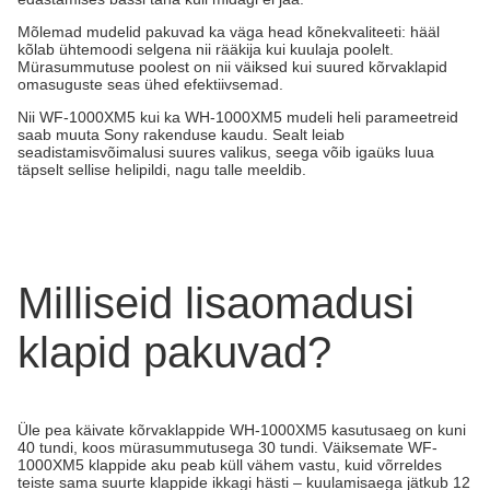
Mõlemad mudelid pakuvad ka väga head kõnekvaliteeti: hääl
kõlab ühtemoodi selgena nii rääkija kui kuulaja poolelt.
Mürasummutuse poolest on nii väiksed kui suured kõrvaklapid
omasuguste seas ühed efektiivsemad.
Nii WF-1000XM5 kui ka WH-1000XM5 mudeli heli parameetreid
saab muuta Sony rakenduse kaudu. Sealt leiab
seadistamisvõimalusi suures valikus, seega võib igaüks luua
täpselt sellise helipildi, nagu talle meeldib.
Milliseid lisaomadusi
klapid pakuvad?
Üle pea käivate kõrvaklappide WH-1000XM5 kasutusaeg on kuni
40 tundi, koos mürasummutusega 30 tundi. Väiksemate WF-
1000XM5 klappide aku peab küll vähem vastu, kuid võrreldes
teiste sama suurte klappide ikkagi hästi – kuulamisaega jätkub 12