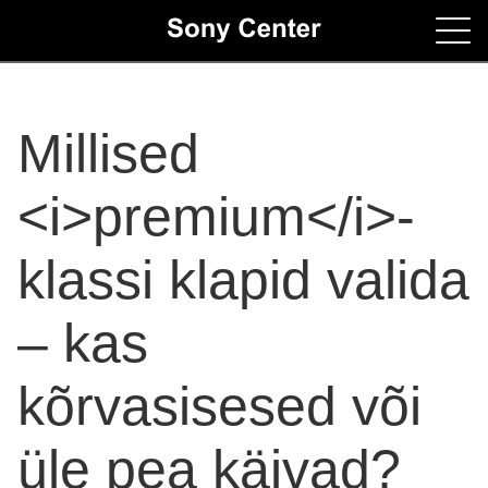
Home
Millised
Contacts
<i>premium</i>-
klassi klapid valida
– kas
kõrvasisesed või
üle pea käivad?