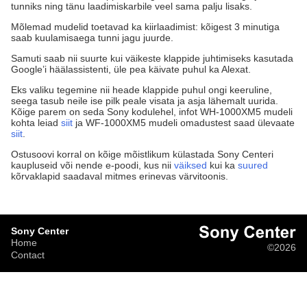
tunniks ning tänu laadimiskarbile veel sama palju lisaks.
Mõlemad mudelid toetavad ka kiirlaadimist: kõigest 3 minutiga
saab kuulamisaega tunni jagu juurde.
Samuti saab nii suurte kui väikeste klappide juhtimiseks kasutada
Google’i häälassistenti, üle pea käivate puhul ka Alexat.
Eks valiku tegemine nii heade klappide puhul ongi keeruline,
seega tasub neile ise pilk peale visata ja asja lähemalt uurida.
Kõige parem on seda Sony kodulehel, infot WH-1000XM5 mudeli
kohta leiad
siit
ja WF-1000XM5 mudeli omadustest saad ülevaate
siit
.
Ostusoovi korral on kõige mõistlikum külastada Sony Centeri
kaupluseid või nende e-poodi, kus nii
väiksed
kui ka
suured
kõrvaklapid saadaval mitmes erinevas värvitoonis.
Sony Center
Home
©2026
Contact