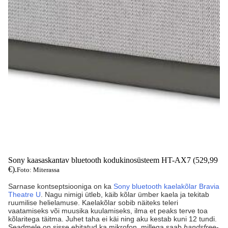
Sony kaasaskantav bluetooth kodukinosüsteem HT-AX7 (529,99
€).
Foto: Miterassa
Sarnase kontseptsiooniga on ka
Sony bluetooth kaelakõlar Bravia
Theatre U
. Nagu nimigi ütleb, käib kõlar ümber kaela ja tekitab
ruumilise helielamuse. Kaelakõlar sobib näiteks teleri
vaatamiseks või muusika kuulamiseks, ilma et peaks terve toa
kõlaritega täitma. Juhet taha ei käi ning aku kestab kuni 12 tundi.
Seadmele on sisse ehitatud ka mikrofon, millega saab
handsfree
-