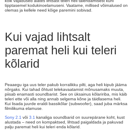
kõik vajadused alates lihtsast teleri heli täiendamisest kuni
tipptasemel kodukinoelamuseni. Vaatame, millised võimalused on
olemas ja kellele need kõige paremini sobivad.
Kui vajad lihtsalt
paremat heli kui teleri
kõlarid
Peaaegu iga uus teler pakub korralikku pilti, aga heli kipub jääma
nõrgaks. Kui tahad õhtust telekavaatamist mõnusamaks muuta,
piisab enamasti soundbarist. See on üksainus kõlaririba, mis käib
teleri ette või alla ning annab selgema kõne ja täidlasema heli.
Kui lisada juurde eraldi bassikõlar (subwoofer), saad juba märksa
filmilikuma elamuse.
Sony 2.1
või
3.1
kanaliga soundbarid on suurepärane koht, kust
alustada – need on kompaktsed, lihtsad paigaldada ja pakuvad
palju paremat heli kui teleri enda kõlarid.