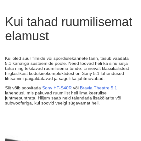
Kui tahad ruumilisemat
elamust
Kui oled suur filmide või spordiülekannete fänn, tasub vaadata
5.1 kanaliga süsteemide poole. Need toovad heli ka sinu selja
taha ning tekitavad ruumilisema tunde. Erinevalt klassikalistest
hiiglaslikest kodukinokomplektidest on Sony 5.1 lahendused
lihtsamini paigaldatavad ja sageli ka juhtmevabad.
Siit võib soovitada
Sony HT-S40R
või
Bravia Theatre 5.1
lahendusi, mis pakuvad ruumilist heli ilma keerulise
juhtmepuntrata. Hiljem saab neid täiendada lisakõlarite või
subwooferiga, kui soovid veelgi sügavamat heli.