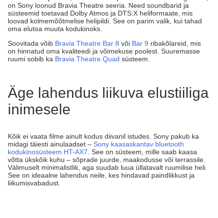
on Sony loonud Bravia Theatre seeria. Need soundbarid ja
süsteemid toetavad Dolby Atmos ja DTS:X heliformaate, mis
loovad kolmemõõtmelise helipildi. See on parim valik, kui tahad
oma elutoa muuta kodukinoks.
Soovitada võib
Bravia Theatre Bar 8
või
Bar 9
ribakõlareid, mis
on hinnatud oma kvaliteedi ja võimekuse poolest. Suuremasse
ruumi sobib ka
Bravia Theatre Quad
süsteem.
Äge lahendus liikuva elustiiliga
inimesele
Kõik ei vaata filme ainult kodus diivanil istudes. Sony pakub ka
midagi täiesti ainulaadset –
Sony kaasaskantav bluetooth
kodukinosüsteem HT-AX7
. See on süsteem, mille saab kaasa
võtta ükskõik kuhu – sõprade juurde, maakodusse või terrassile.
Välimuselt minimalistlik, aga suudab luua üllatavalt ruumilise heli.
See on ideaalne lahendus neile, kes hindavad paindlikkust ja
liikumisvabadust.