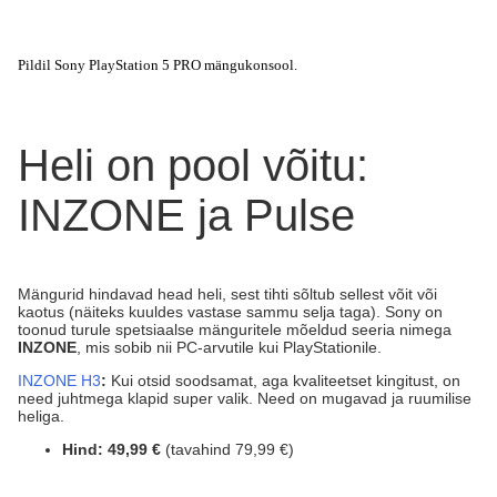
Pildil Sony PlayStation 5 PRO mängukonsool.
Heli on pool võitu:
INZONE ja Pulse
Mängurid hindavad head heli, sest tihti sõltub sellest võit või
kaotus (näiteks kuuldes vastase sammu selja taga). Sony on
toonud turule spetsiaalse mänguritele mõeldud seeria nimega
INZONE
, mis sobib nii PC-arvutile kui PlayStationile.
INZONE H3
:
Kui otsid soodsamat, aga kvaliteetset kingitust, on
need juhtmega klapid super valik. Need on mugavad ja ruumilise
heliga.
Hind:
49,99 €
(tavahind 79,99 €)