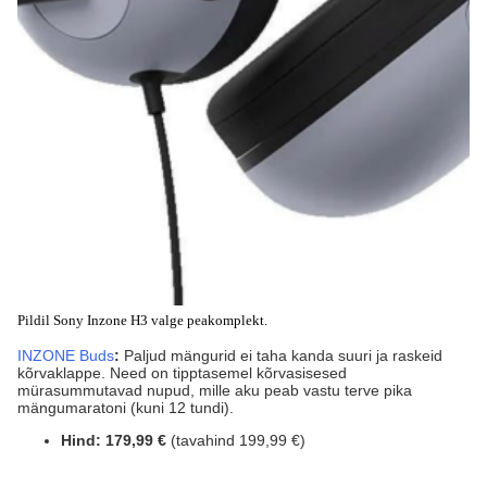
Pildil Sony Inzone H3 valge peakomplekt.
INZONE Buds
:
Paljud mängurid ei taha kanda suuri ja raskeid
kõrvaklappe. Need on tipptasemel kõrvasisesed
mürasummutavad nupud, mille aku peab vastu terve pika
mängumaratoni (kuni 12 tundi).
Hind:
179,99 €
(tavahind 199,99 €)