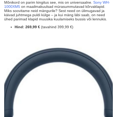
Mõnikord on parim kingitus see, mis on universaalne.
Sony WH-
1000XM5
on maailmakuulsad mürasummutavad kõrvaklapid.
Miks soovitame neid mängurile? Sest need on ülimugavad ja
käivad juhtmega puldi külge – ja kui mäng läbi saab, on need
ühed parimad klapid muusika kuulamiseks bussis või lennukis.
Hind:
269,99 €
(tavahind 399,99 €)