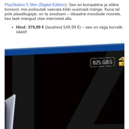
PlayStation 5 Slim (Digital Edition)
:
See on kompaktne ja stiilne
konsool, mis jooksutab vaevata kõiki uusimaid mänge. Kuna tal
pole plaadilugejat, on ta soodsam – ideaalne moodsale noorele,
kes laeb mängud otse internetist alla.
Hind:
379,99 €
(tavahind 549,99 €) – see on väga korralik
sääst!