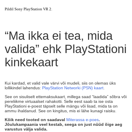
Pildil Sony PlayStation VR 2.
“Ma ikka ei tea, mida
valida” ehk PlayStationi
kinkekaart
Kui kardad, et valid vale värvi või mudeli, siis on olemas üks
lollikindel lahendus:
PlayStation Networki (PSN) kaart
.
See on sisuliselt ettemaksukaart, millega saad “laadida” sõbra või
pereliikme virtuaalset rahakotti. Selle eest saab ta ise osta
PlayStationi e-poest täpselt selle mängu või lisad, mida ta on
ammu ihaldanud. See on kingitus, mis ei lähe kunagi raisku.
Kõik need tooted on saadaval
Miterassa e-poes
.
Jõulukampaania veel kestab, seega on just nüüd õige aeg
varustus välja valida.