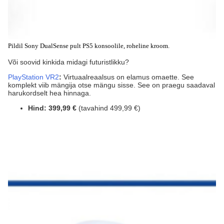
Pildil Sony DualSense pult PS5 konsoolile, roheline kroom.
Või soovid kinkida midagi futuristlikku?
PlayStation VR2
:
Virtuaalreaalsus on elamus omaette. See
komplekt viib mängija otse mängu sisse. See on praegu saadaval
harukordselt hea hinnaga.
Hind:
399,99 €
(tavahind 499,99 €)