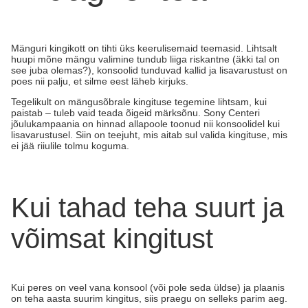
Mänguri kingikott on tihti üks keerulisemaid teemasid. Lihtsalt
huupi mõne mängu valimine tundub liiga riskantne (äkki tal on
see juba olemas?), konsoolid tunduvad kallid ja lisavarustust on
poes nii palju, et silme eest läheb kirjuks.
Tegelikult on mängusõbrale kingituse tegemine lihtsam, kui
paistab – tuleb vaid teada õigeid märksõnu. Sony Centeri
jõulukampaania on hinnad allapoole toonud nii konsoolidel kui
lisavarustusel. Siin on teejuht, mis aitab sul valida kingituse, mis
ei jää riiulile tolmu koguma.
Kui tahad teha suurt ja
võimsat kingitust
Kui peres on veel vana konsool (või pole seda üldse) ja plaanis
on teha aasta suurim kingitus, siis praegu on selleks parim aeg.