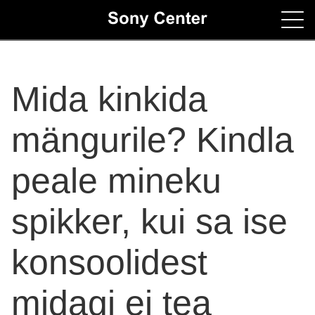
Home
Mida kinkida
Contacts
mängurile? Kindla
peale mineku
spikker, kui sa ise
konsoolidest
midagi ei tea