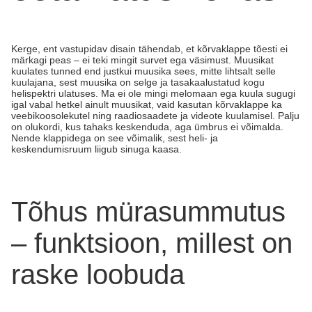
Kerge, ent vastupidav disain tähendab, et kõrvaklappe tõesti ei
märkagi peas – ei teki mingit survet ega väsimust. Muusikat
kuulates tunned end justkui muusika sees, mitte lihtsalt selle
kuulajana, sest muusika on selge ja tasakaalustatud kogu
helispektri ulatuses. Ma ei ole mingi melomaan ega kuula sugugi
igal vabal hetkel ainult muusikat, vaid kasutan kõrvaklappe ka
veebikoosolekutel ning raadiosaadete ja videote kuulamisel. Palju
on olukordi, kus tahaks keskenduda, aga ümbrus ei võimalda.
Nende klappidega on see võimalik, sest heli- ja
keskendumisruum liigub sinuga kaasa.
Tõhus mürasummutus
– funktsioon, millest on
raske loobuda