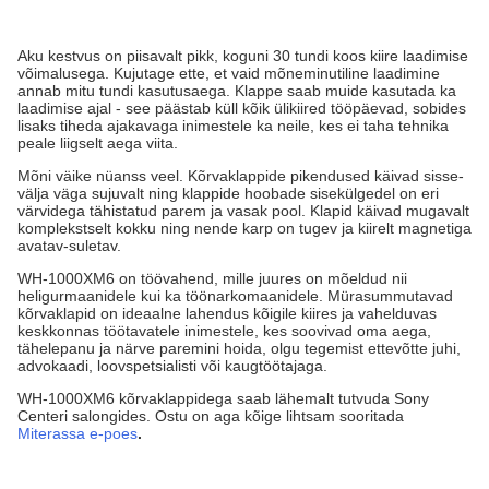
Aku kestvus on piisavalt pikk, koguni 30 tundi koos kiire laadimise
võimalusega. Kujutage ette, et vaid mõneminutiline laadimine
annab mitu tundi kasutusaega. Klappe saab muide kasutada ka
laadimise ajal - see päästab küll kõik ülikiired tööpäevad, sobides
lisaks tiheda ajakavaga inimestele ka neile, kes ei taha tehnika
peale liigselt aega viita.
Mõni väike nüanss veel. Kõrvaklappide pikendused käivad sisse-
välja väga sujuvalt ning klappide hoobade sisekülgedel on eri
värvidega tähistatud parem ja vasak pool. Klapid käivad mugavalt
komplekstselt kokku ning nende karp on tugev ja kiirelt magnetiga
avatav-suletav.
WH-1000XM6 on töövahend, mille juures on mõeldud nii
heligurmaanidele kui ka töönarkomaanidele. Mürasummutavad
kõrvaklapid on ideaalne lahendus kõigile kiires ja vahelduvas
keskkonnas töötavatele inimestele, kes soovivad oma aega,
tähelepanu ja närve paremini hoida, olgu tegemist ettevõtte juhi,
advokaadi, loovspetsialisti või kaugtöötajaga.
WH-1000XM6 kõrvaklappidega saab lähemalt tutvuda Sony
Centeri salongides. Ostu on aga kõige lihtsam sooritada
Miterassa e-poes
.