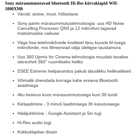
Sony mürasummutavad bluetooth Hi-Res kõrvaklapid WH-
1000XM6
Värvid: sinine, must, hõbedane
Sony parim mürasummutustehnoloogia: uus HD Noise
Cancelling Processor QN3 ja 12 mikrofoni tagavad
maksimaalse vaikuse
Väga hea telefonikõnede kvaliteet tänu kuuele AI-toega
mikrofonile, mis filtreerivad välja üleliigse taustamüra
Uus 360 Upmix for Cinema tehnoloogia muudab tavalise
stereoheli 360° ruumiliseks heliks
DSEE Extreme heliparandus pakub täiuslikku helikvaliteeti
Võimalik ühendada korraga kahe erineva Bluetooth
seadmega
Aku kestvus koos mürasummutusega kuni 30 tundi
Kiirlaadimine - 3 minuti laadimisega 3h kasutusaega
Hääljuhtimine - Google Assistant ja Siri tugi
Hi-Res audio tugi
Kokkuklapitav disain