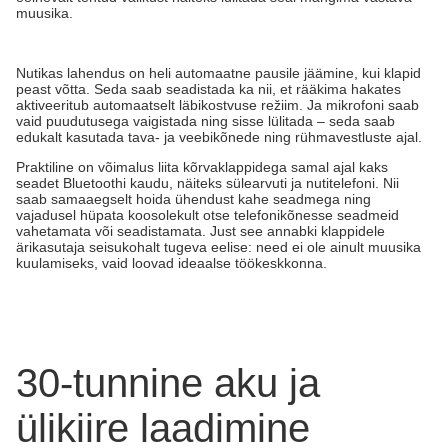
muusika.
Nutikas lahendus on heli automaatne pausile jäämine, kui klapid
peast võtta. Seda saab seadistada ka nii, et rääkima hakates
aktiveeritub automaatselt läbikostvuse režiim. Ja mikrofoni saab
vaid puudutusega vaigistada ning sisse lülitada – seda saab
edukalt kasutada tava- ja veebikõnede ning rühmavestluste ajal.
Praktiline on võimalus liita kõrvaklappidega samal ajal kaks
seadet Bluetoothi kaudu, näiteks sülearvuti ja nutitelefoni. Nii
saab samaaegselt hoida ühendust kahe seadmega ning
vajadusel hüpata koosolekult otse telefonikõnesse seadmeid
vahetamata või seadistamata. Just see annabki klappidele
ärikasutaja seisukohalt tugeva eelise: need ei ole ainult muusika
kuulamiseks, vaid loovad ideaalse töökeskkonna.
30-tunnine aku ja
ülikiire laadimine