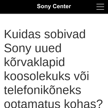
Home
Kuidas sobivad
Contacts
Sony uued
kõrvaklapid
koosolekuks või
telefonikõneks
ootamatus kohas?