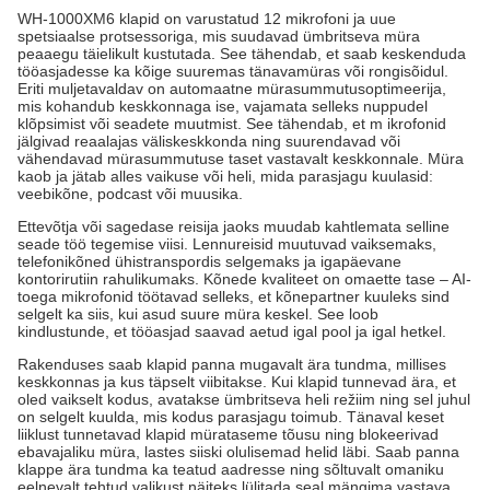
WH-1000XM6 klapid on varustatud 12 mikrofoni ja uue
spetsiaalse protsessoriga, mis suudavad ümbritseva müra
peaaegu täielikult kustutada. See tähendab, et saab keskenduda
tööasjadesse ka kõige suuremas tänavamüras või rongisõidul.
Eriti muljetavaldav on automaatne mürasummutusoptimeerija,
mis kohandub keskkonnaga ise, vajamata selleks nuppudel
klõpsimist või seadete muutmist. See tähendab, et m ikrofonid
jälgivad reaalajas väliskeskkonda ning suurendavad või
vähendavad mürasummutuse taset vastavalt keskkonnale. Müra
kaob ja jätab alles vaikuse või heli, mida parasjagu kuulasid:
veebikõne, podcast või muusika.
Ettevõtja või sagedase reisija jaoks muudab kahtlemata selline
seade töö tegemise viisi. Lennureisid muutuvad vaiksemaks,
telefonikõned ühistranspordis selgemaks ja igapäevane
kontorirutiin rahulikumaks. Kõnede kvaliteet on omaette tase – AI-
toega mikrofonid töötavad selleks, et kõnepartner kuuleks sind
selgelt ka siis, kui asud suure müra keskel. See loob
kindlustunde, et tööasjad saavad aetud igal pool ja igal hetkel.
Rakenduses saab klapid panna mugavalt ära tundma, millises
keskkonnas ja kus täpselt viibitakse. Kui klapid tunnevad ära, et
oled vaikselt kodus, avatakse ümbritseva heli režiim ning sel juhul
on selgelt kuulda, mis kodus parasjagu toimub. Tänaval keset
liiklust tunnetavad klapid mürataseme tõusu ning blokeerivad
ebavajaliku müra, lastes siiski olulisemad helid läbi. Saab panna
klappe ära tundma ka teatud aadresse ning sõltuvalt omaniku
eelnevalt tehtud valikust näiteks lülitada seal mängima vastava