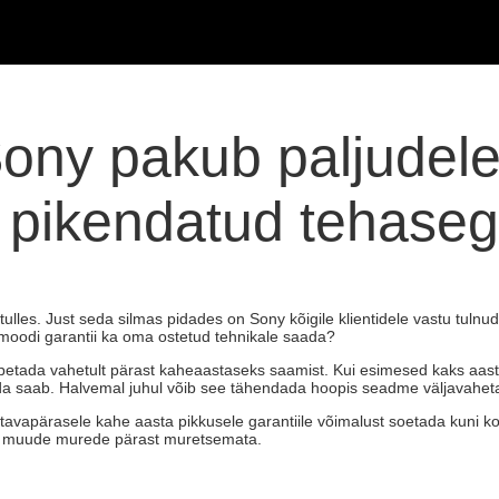
Sony pakub paljudele
 pikendatud tehaseg
tulles. Just seda silmas pidades on Sony kõigile klientidele vastu tu
smoodi garantii ka oma ostetud tehnikale saada?
lõpetada vahetult pärast kaheaastaseks saamist. Kui esimesed kaks aast
rda saab. Halvemal juhul võib see tähendada hoopis seadme väljavahet
 tavapärasele kahe aasta pikkusele garantiile võimalust soetada kuni k
või muude murede pärast muretsemata.