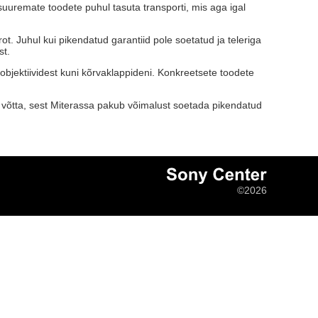
suuremate toodete puhul tasuta transporti, mis aga igal
t. Juhul kui pikendatud garantiid pole soetatud ja teleriga
st.
objektiividest kuni kõrvaklappideni. Konkreetsete toodete
te võtta, sest Miterassa pakub võimalust soetada pikendatud
©2026