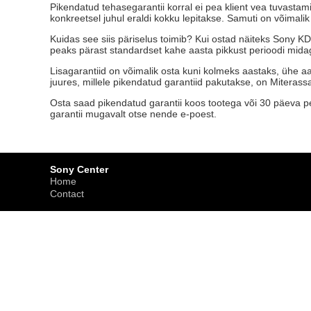
Pikendatud tehasegarantii korral ei pea klient vea tuvasta
konkreetsel juhul eraldi kokku lepitakse. Samuti on võimal
Kuidas see siis päriselus toimib? Kui ostad näiteks Sony KD
peaks pärast standardset kahe aasta pikkust perioodi midag
Lisagarantiid on võimalik osta kuni kolmeks aastaks, ühe aa
juures, millele pikendatud garantiid pakutakse, on Miterassa
Osta saad pikendatud garantii koos tootega või 30 päeva pea
garantii mugavalt otse nende e-poest.
Sony Center
Home
Contact