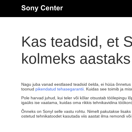
Kas teadsid, et 
kolmeks aastaks
Nagu juba vanad eestlased teadsid öelda, ei hüüa õnnetus 
toonud
pikendatud tehasegarantii
. Kuidas see toimib ja mi
Pole harvad juhud, kui teler või kõlar otsustab töölepingu 
igaüks ise vaatama, kuidas oma rikkis tehnikavidina tööko
Õnneks on Sonyl selle vastu rohtu. Nimelt pakutakse lisaks
ostetud tehnikatoodet kasutada viis aastat ilma remondi 