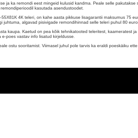
mise ja ka remondi eest mingeid kulusid kandma. Peale selle pakutakse 
ik remondiperioodil kasutada asendustoodet.
-55X81K 4K teleri, on kahe aasta pikkuse lisagarantii maksumus 75 euro
i juhtuma, algavad pisivigade remondihinnad selle teleri puhul 80 euro
sta kaupa. Kaetud on pea kõik tehnikatooted teleritest, kaameratest ja 
 e-poes vastav info lisatud kirjeldusse.
le ostu sooritamist. Viimasel juhul pole tarvis ka eraldi poeskäiku et