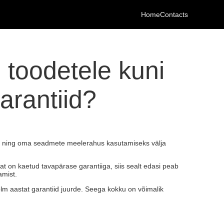
Home
Contacts
 toodetele kuni
arantiid?
lnud ning oma seadmete meelerahus kasutamiseks välja
at on kaetud tavapärase garantiiga, siis sealt edasi peab
amist.
olm aastat garantiid juurde. Seega kokku on võimalik