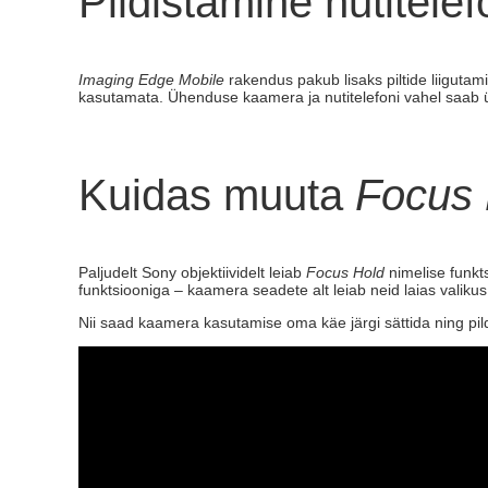
Pildistamine nutitele
Imaging Edge Mobile
rakendus pakub lisaks piltide liigutam
kasutamata. Ühenduse kaamera ja nutitelefoni vahel saab 
Kuidas muuta
Focus 
Paljudelt Sony objektiividelt leiab
Focus Hold
nimelise funkt
funktsiooniga – kaamera seadete alt leiab neid laias valikus
Nii saad kaamera kasutamise oma käe järgi sättida ning pil