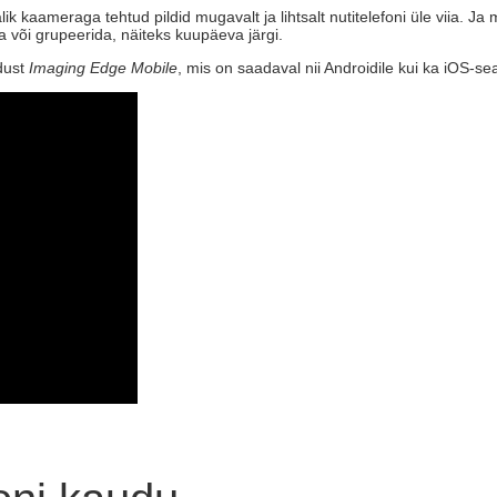
k kaameraga tehtud pildid mugavalt ja lihtsalt nutitelefoni üle viia. Ja 
 või grupeerida, näiteks kuupäeva järgi.
dust
Imaging Edge Mobile
, mis on saadaval nii Androidile kui ka iOS-sea