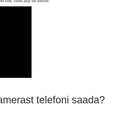
 käib, vaata järgi siit videost:
aamerast telefoni saada?