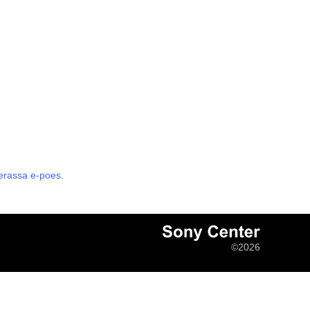
erassa e-poes
.
©2026