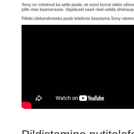
Sony on mõelnud ka selle peale, et soovi korral oleks võimali
pilte otse kaamerasse. Vajadusel saad neid valida ühekaupa
Piltide ülekandmiseks peab telefonis kasutama Sony raken