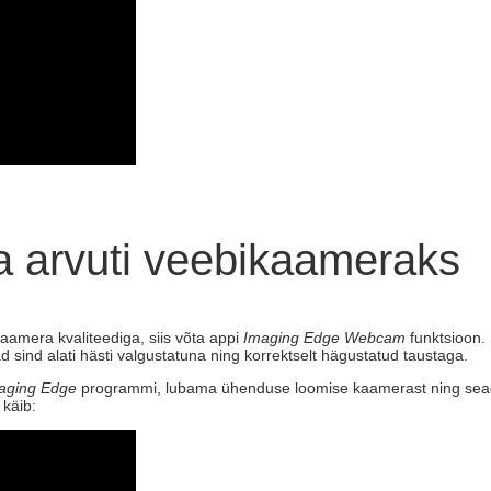
 arvuti veebikaameraks
kaamera kvaliteediga, siis võta appi
Imaging Edge Webcam
funktsioon.
d sind alati hästi valgustatuna ning korrektselt hägustatud taustaga.
aging Edge
programmi, lubama ühenduse loomise kaamerast ning sead
 käib: