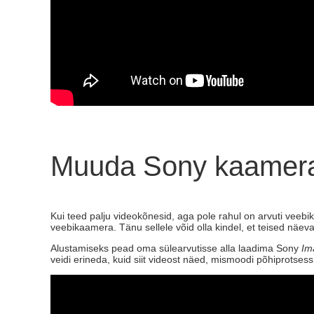
Muuda Sony kaamera
Kui teed palju videokõnesid, aga pole rahul on arvuti veebi
veebikaamera. Tänu sellele võid olla kindel, et teised näeva
Alustamiseks pead oma sülearvutisse alla laadima Sony
Im
veidi erineda, kuid siit videost näed, mismoodi põhiprotsess