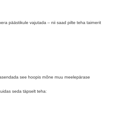
ra päästikule vajutada – nii saad pilte teha taimerit
alik asendada see hoopis mõne muu meelepärase
uidas seda täpselt teha: