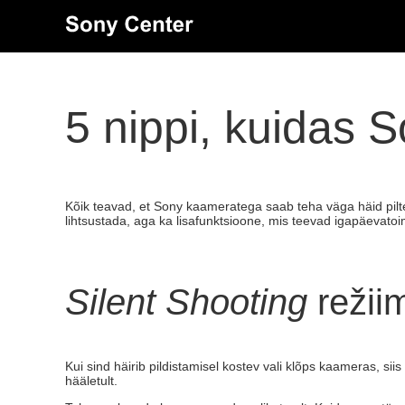
5 nippi, kuidas 
Kõik teavad, et Sony kaameratega saab teha väga häid pilte
lihtsustada, aga ka lisafunktsioone, mis teevad igapäevat
Silent Shooting
režiim
Kui sind häirib pildistamisel kostev vali klõps kaameras, siis
hääletult.