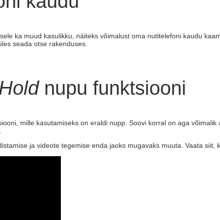
foni kaudu
isele ka muud kasulikku, näiteks võimalust oma nutitelefoni kaudu kaame
üles seada otse rakenduses.
Hold
nupu funktsiooni
siooni, mille kasutamiseks on eraldi nupp. Soovi korral on aga võim
.
distamise ja videote tegemise enda jaoks mugavaks muuta. Vaata siit, k