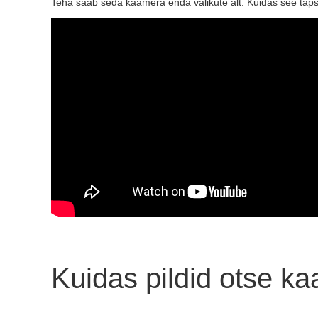
Teha saab seda kaamera enda valikute alt. Kuidas see täpselt
Kuidas pildid otse k