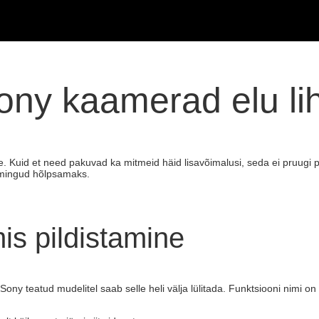
Sony kaamerad elu l
. Kuid et need pakuvad ka mitmeid häid lisavõimalusi, seda ei pruugi p
oimingud hõlpsamaks.
is pildistamine
 Sony teatud mudelitel saab selle heli välja lülitada. Funktsiooni nimi on